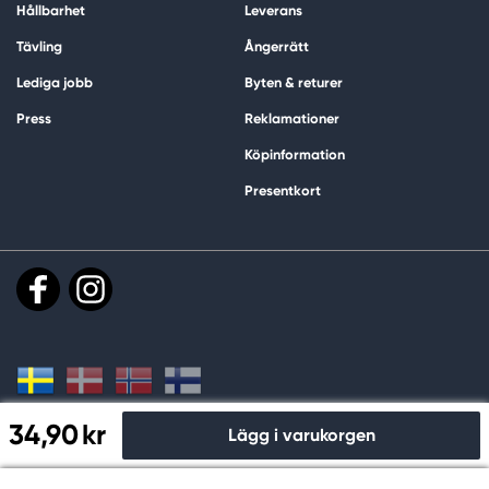
Hållbarhet
Leverans
Tävling
Ångerrätt
Lediga jobb
Byten & returer
Press
Reklamationer
Köpinformation
Presentkort
34,90 kr
Lägg i varukorgen
Handla och betala säkert hos oss