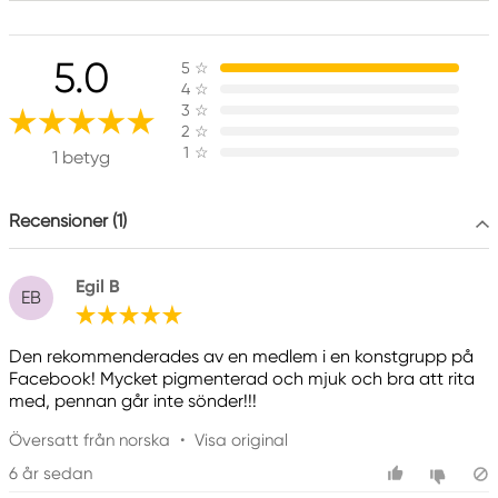
Ansvarig EU
5.0
5
☆
Faber-Castell
4
☆
Faber-Castell Ag
3
☆
Nürnberger Straße 2
2
☆
1
☆
90546 Stein, Germany
1 betyg
info@Faber-Castell.de
+49 (0) 911 9965-0
Recensioner (1)
Egil B
EB
Den rekommenderades av en medlem i en konstgrupp på
Facebook! Mycket pigmenterad och mjuk och bra att rita
med, pennan går inte sönder!!!
Översatt från norska
•
Visa original
6 år sedan