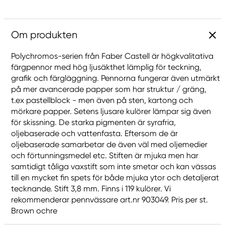
Om produkten
Polychromos-serien från Faber Castell är högkvalitativa
färgpennor med hög ljusäkthet lämplig för teckning,
grafik och färgläggning. Pennorna fungerar även utmärkt
på mer avancerade papper som har struktur / gräng,
t.ex pastellblock - men även på sten, kartong och
mörkare papper. Setens ljusare kulörer lämpar sig även
för skissning. De starka pigmenten är syrafria,
oljebaserade och vattenfasta. Eftersom de är
oljebaserade samarbetar de även väl med oljemedier
och förtunningsmedel etc. Stiften är mjuka men har
samtidigt tåliga vaxstift som inte smetar och kan vässas
till en mycket fin spets för både mjuka ytor och detaljerat
tecknande. Stift 3,8 mm. Finns i 119 kulörer. Vi
rekommenderar pennvässare art.nr 903049. Pris per st.
Brown ochre