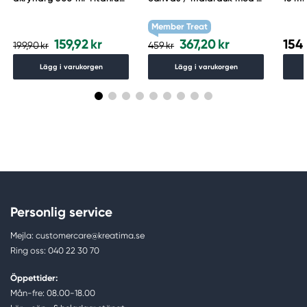
White 644
cm djup – 60×80 cm, 300
g/m²
Member Treat
159,92 kr
367,20 kr
154,
199,90 kr
459 kr
Lägg i varukorgen
Lägg i varukorgen
Personlig service
Mejla: customercare@kreatima.se
Ring oss: 040 22 30 70
Öppettider:
Mån-fre: 08.00-18.00