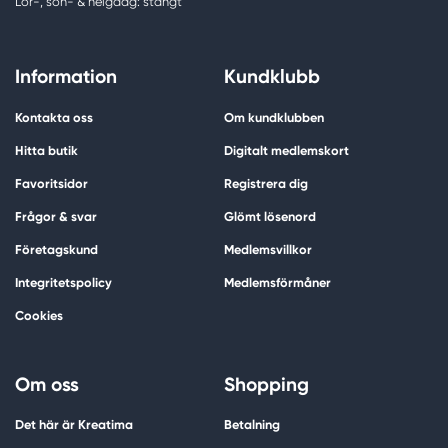
Lör-, sön- & helgdag: stängt
Information
Kundklubb
Kontakta oss
Om kundklubben
Hitta butik
Digitalt medlemskort
Favoritsidor
Registrera dig
Frågor & svar
Glömt lösenord
Företagskund
Medlemsvillkor
Integritetspolicy
Medlemsförmåner
Cookies
Om oss
Shopping
Det här är Kreatima
Betalning