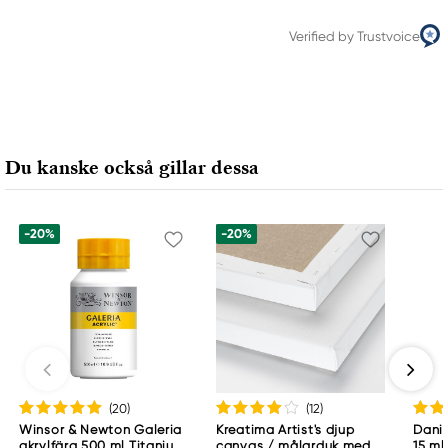
Verified by Trustvoice
Du kanske också gillar dessa
-20%
-20%
(20
)
(12
)
Winsor & Newton Galeria
Kreatima Artist's djup
Danie
akrylfärg 500 ml Titanium
canvas / målarduk med 4
15 ml