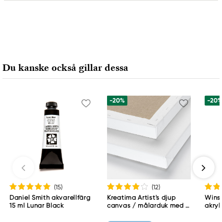
Ansvarig EU
Faber-Castell
Faber-Castell Ag
Nürnberger Straße 2
Du kanske också gillar dessa
90546 Stein, Germany
info@Faber-Castell.de
+49 (0) 911 9965-0
-20%
-20
(15
)
(12
)
Daniel Smith akvarellfärg
Kreatima Artist's djup
Wins
15 ml Lunar Black
canvas / målarduk med 4
akryl
cm djup – 60×80 cm, 300
Whit
g/m²