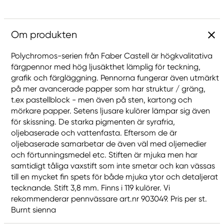
Om produkten
Polychromos-serien från Faber Castell är högkvalitativa
färgpennor med hög ljusäkthet lämplig för teckning,
grafik och färgläggning. Pennorna fungerar även utmärkt
på mer avancerade papper som har struktur / gräng,
t.ex pastellblock - men även på sten, kartong och
mörkare papper. Setens ljusare kulörer lämpar sig även
för skissning. De starka pigmenten är syrafria,
oljebaserade och vattenfasta. Eftersom de är
oljebaserade samarbetar de även väl med oljemedier
och förtunningsmedel etc. Stiften är mjuka men har
samtidigt tåliga vaxstift som inte smetar och kan vässas
till en mycket fin spets för både mjuka ytor och detaljerat
tecknande. Stift 3,8 mm. Finns i 119 kulörer. Vi
rekommenderar pennvässare art.nr 903049. Pris per st.
Burnt sienna