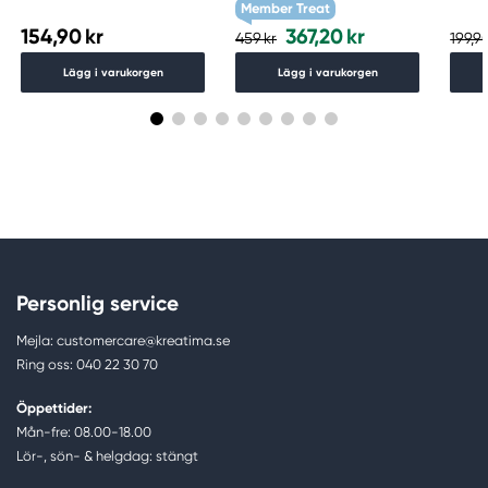
Member Treat
154,90 kr
367,20 kr
459 kr
199,90
Lägg i varukorgen
Lägg i varukorgen
Personlig service
Mejla: customercare@kreatima.se
Ring oss: 040 22 30 70
Öppettider:
Mån-fre: 08.00-18.00
Lör-, sön- & helgdag: stängt