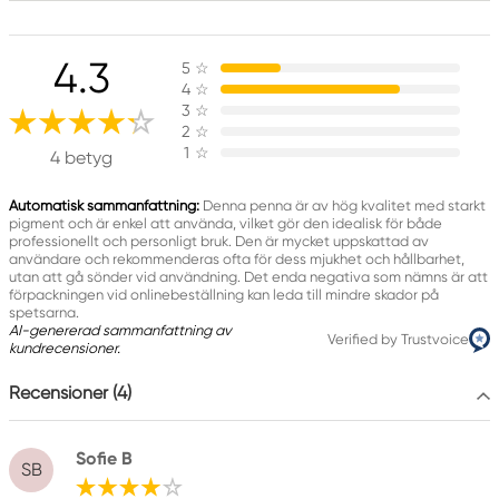
Ansvarig EU
4.3
5
☆
Faber-Castell
4
☆
Faber-Castell Ag
3
☆
Nürnberger Straße 2
2
☆
1
☆
90546 Stein, Germany
4 betyg
info@Faber-Castell.de
+49 (0) 911 9965-0
Automatisk sammanfattning:
Denna penna är av hög kvalitet med starkt
pigment och är enkel att använda, vilket gör den idealisk för både
professionellt och personligt bruk. Den är mycket uppskattad av
användare och rekommenderas ofta för dess mjukhet och hållbarhet,
utan att gå sönder vid användning. Det enda negativa som nämns är att
förpackningen vid onlinebeställning kan leda till mindre skador på
spetsarna.
AI-genererad sammanfattning av
Verified by Trustvoice
kundrecensioner.
Recensioner (4)
Sofie B
SB