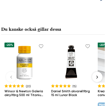
Du kanske också gillar dessa
-20%
-20
(20
)
(15
)
Winsor & Newton Galeria
Daniel Smith akvarellfärg
Kreat
akrylfärg 500 ml Titanium
15 ml Lunar Black
canv
White 644
cm d
g/m²
Memb