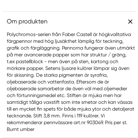
Om produkten
Polychromos-serien från Faber Castell är högkvalitativa
färgpennor med hög ljusäkthet lämplig för teckning,
grafik och färgläggning. Pennorna fungerar även utmärkt
på mer avancerade papper som har struktur / gräng,
t.ex pastellblock - men även på sten, kartong och
mörkare papper. Setens ljusare kulörer lämpar sig även
för skissning. De starka pigmenten är syrafria,
oljebaserade och vattenfasta. Eftersom de är
oljebaserade samarbetar de även väl med oljemedier
och förtunningsmedel etc. Stiften är mjuka men har
samtidigt tåliga vaxstift som inte smetar och kan vässas
till en mycket fin spets för både mjuka ytor och detaljerat
tecknande. Stift 3,8 mm. Finns i 119 kulörer. Vi
rekommenderar pennvässare art.nr 903049. Pris per st.
Burnt umber