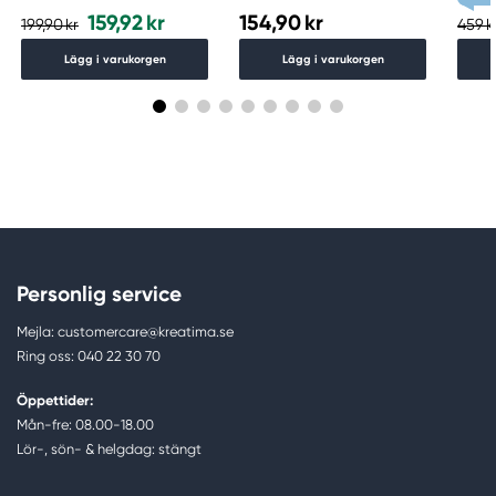
159,92 kr
154,90 kr
199,90 kr
459 k
Lägg i varukorgen
Lägg i varukorgen
Personlig service
Mejla: customercare@kreatima.se
Ring oss: 040 22 30 70
Öppettider:
Mån-fre: 08.00-18.00
Lör-, sön- & helgdag: stängt