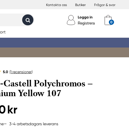
Kontakta oss
Butiker
Frågor & svar
Logga in
Registrera
ort
5.0
(1
recensioner
)
-Castell Polychromos –
ium Yellow 107
0 kr
3-4 arbetsdagars leverans
ine