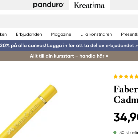
ken
Erbjudanden
Magazine
Lilla konstnären
Presentk
20% på alla canvas! Logga in för att ta del av erbjudandet »
Allt till din kursstart – handla här »
Faber
Cadm
34,9
30 st onl