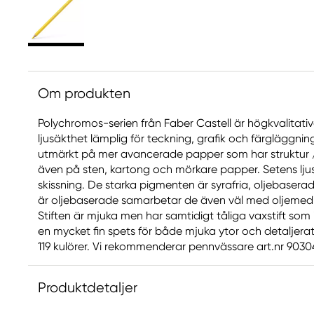
Om produkten
Polychromos-serien från Faber Castell är högkvalitat
ljusäkthet lämplig för teckning, grafik och färgläggni
utmärkt på mer avancerade papper som har struktur / 
även på sten, kartong och mörkare papper. Setens ljus
skissning. De starka pigmenten är syrafria, oljebaser
är oljebaserade samarbetar de även väl med oljemedi
Stiften är mjuka men har samtidigt tåliga vaxstift som 
en mycket fin spets för både mjuka ytor och detaljerat 
119 kulörer. Vi rekommenderar pennvässare art.nr 90304
Produktdetaljer