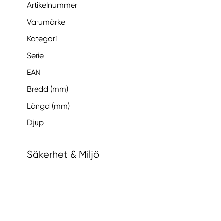
Artikelnummer
Varumärke
Kategori
Serie
EAN
Bredd (mm)
Längd (mm)
Djup
Säkerhet & Miljö
Ansvarig EU
Faber-Castell
Faber-Castell Ag