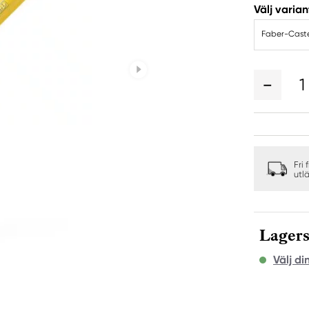
Välj varian
Faber-Caste
1
Fri 
utl
Lagers
Välj di