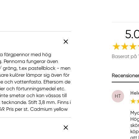
5.
iva färgpennor med hög
Baserat på 
ng. Pennorna fungerar även
gräng, t.ex pastellblock - men
are kulörer lämpar sig även för
Recensioner 
ade och vattenfasta. Eftersom de
er och förtunningsmedel etc.
Hel
inte smetar och kan vässas till
HT
tecknande. Stift 3,8 mm. Finns i
9. Pris per st. Cadmium yellow
Myc
Hög
skö
köp
att