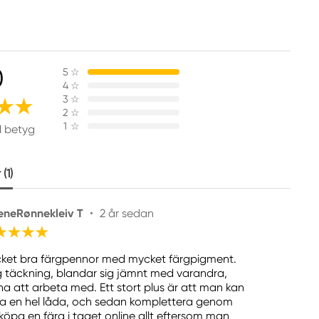
0
5
☆
4
☆
3
☆
2
☆
1
☆
1 betyg
(1)
eneRønnekleiv T
•
2 år sedan
ket bra färgpennor med mycket färgpigment.
 täckning, blandar sig jämnt med varandra,
na att arbeta med. Ett stort plus är att man kan
a en hel låda, och sedan komplettera genom
 köpa en färg i taget online allt eftersom man