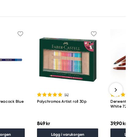
(4
)
Peacock Blue
Polychromos Artist roll 30p
Derwent Draw
White 7200
849 kr
39,90 kr
korgen
Lägg i varukorgen
Lägg i