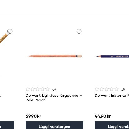
(0
)
(0
)
t
Derwent Lightfast färgpenna –
Derwent Inktense 
Pale Peach
69,90 kr
44,90 kr
n
Lägg i varukorgen
Lägg i varu