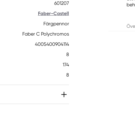
601207
beh
Faber-Castell
Färgpennor
Öve
Faber C Polychromos
4005400904114
8
174
8