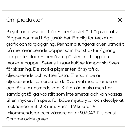
Om produkten
Polychromos-serien från Faber Castell är högkvalitativa
färgpennor med hög ljusäkthet lämplig för teckning,
grafik och färgläggning. Pennorna fungerar även utmärkt
på mer avancerade papper som har struktur / gräng,
t.ex pastellblock - men även på sten, kartong och
mörkare papper. Setens ljusare kulörer lämpar sig även
för skissning. De starka pigmenten är syrafria,
oljebaserade och vattenfasta. Eftersom de är
oljebaserade samarbetar de även väl med oljemedier
och förtunningsmedel etc. Stiften är mjuka men har
samtidigt tåliga vaxstift som inte smetar och kan vässas
till en mycket fin spets för både mjuka ytor och detaljerat
tecknande. Stift 3,8 mm. Finns i 119 kulörer. Vi
rekommenderar pennvässare art.nr 903049. Pris per st.
Chrome oxide green