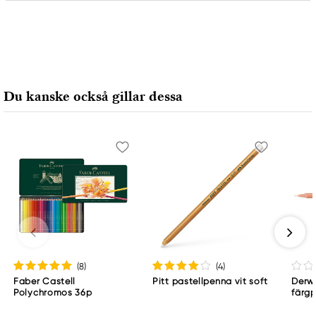
Ansvarig EU
Faber-Castell
Faber-Castell Ag
Nürnberger Straße 2
Du kanske också gillar dessa
90546 Stein, Germany
info@Faber-Castell.de
+49 (0) 911 9965-0
(8
)
(4
)
Faber Castell
Pitt pastellpenna vit soft
Derwe
Polychromos 36p
färg