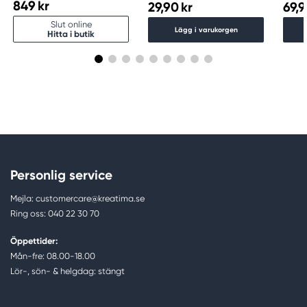
849 kr
29,90 kr
69,9
Slut online
Lägg i varukorgen
Hitta i butik
Personlig service
Mejla: customercare@kreatima.se
Ring oss: 040 22 30 70
Öppettider:
Mån-fre: 08.00-18.00
Lör-, sön- & helgdag: stängt