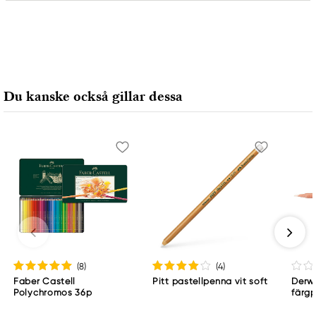
Ansvarig EU
Faber-Castell
Faber-Castell Ag
Nürnberger Straße 2
Du kanske också gillar dessa
90546 Stein, Germany
info@Faber-Castell.de
+49 (0) 911 9965-0
(8
)
(4
)
Faber Castell
Pitt pastellpenna vit soft
Derwe
Polychromos 36p
färg