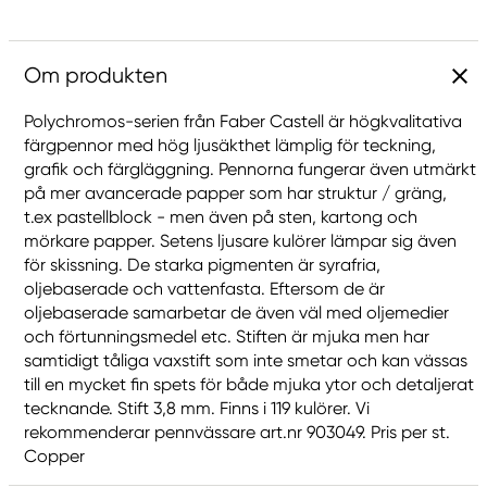
Om produkten
Polychromos-serien från Faber Castell är högkvalitativa
färgpennor med hög ljusäkthet lämplig för teckning,
grafik och färgläggning. Pennorna fungerar även utmärkt
på mer avancerade papper som har struktur / gräng,
t.ex pastellblock - men även på sten, kartong och
mörkare papper. Setens ljusare kulörer lämpar sig även
för skissning. De starka pigmenten är syrafria,
oljebaserade och vattenfasta. Eftersom de är
oljebaserade samarbetar de även väl med oljemedier
och förtunningsmedel etc. Stiften är mjuka men har
samtidigt tåliga vaxstift som inte smetar och kan vässas
till en mycket fin spets för både mjuka ytor och detaljerat
tecknande. Stift 3,8 mm. Finns i 119 kulörer. Vi
rekommenderar pennvässare art.nr 903049. Pris per st.
Copper