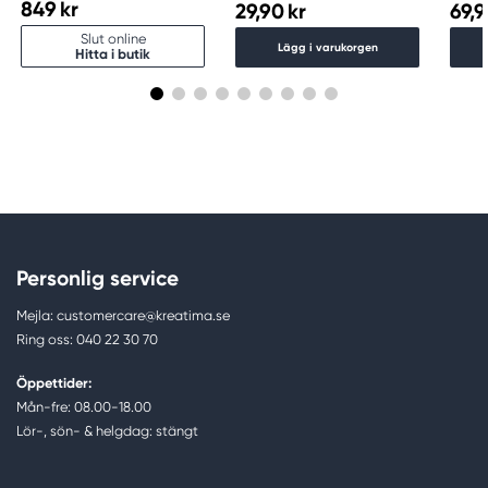
849 kr
29,90 kr
69,9
Slut online
Lägg i varukorgen
Hitta i butik
Personlig service
Mejla: customercare@kreatima.se
Ring oss: 040 22 30 70
Öppettider:
Mån-fre: 08.00-18.00
Lör-, sön- & helgdag: stängt