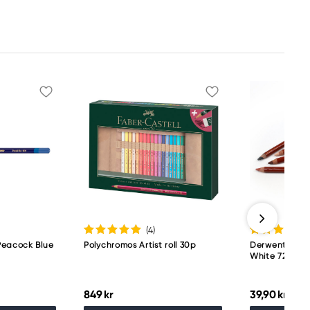
(4
)
Peacock Blue
Polychromos Artist roll 30p
Derwent Draw
White 7200
849 kr
39,90 kr