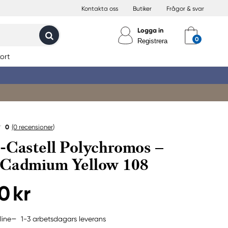
Kontakta oss
Butiker
Frågor & svar
Logga in
Registrera
ort
0
(0
recensioner
)
-Castell Polychromos –
 Cadmium Yellow 108
0 kr
1-3 arbetsdagars leverans
line