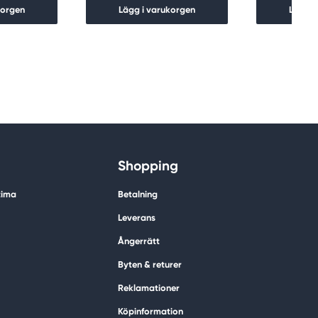
korgen
Lägg i varukorgen
Lägg i
Shopping
tima
Betalning
Leverans
Ångerrätt
Byten & returer
Reklamationer
Köpinformation