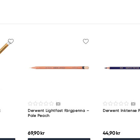
(0
)
(0
)
t
Derwent Lightfast färgpenna –
Derwent Inktense 
Pale Peach
69,90 kr
44,90 kr