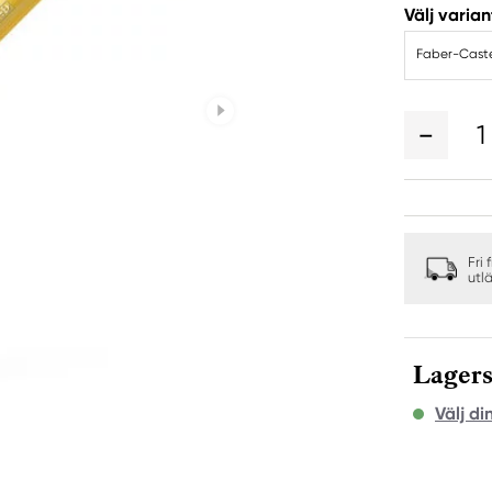
Välj varian
Faber-Caste
1
Fri 
utl
Lagers
Välj di