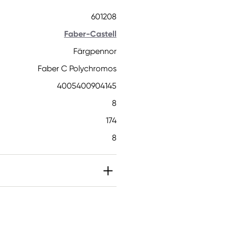
601208
Faber-Castell
Färgpennor
Faber C Polychromos
4005400904145
8
174
8