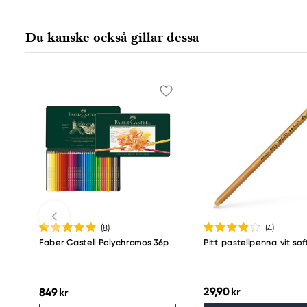
Faber-Castell Ag
Nürnberger Straße 2
Du kanske också gillar dessa
90546 Stein, Germany
info@Faber-Castell.de
+49 (0) 911 9965-0
(8
)
(4
)
Faber Castell Polychromos 36p
Pitt pastellpenna vit sof
29,90 kr
849 kr