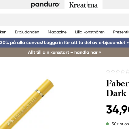
ken
Erbjudanden
Magazine
Lilla konstnären
Presentk
20% på alla canvas! Logga in för att ta del av erbjudandet »
Allt till din kursstart – handla här »
Faber
Dark
34,9
50+ st on