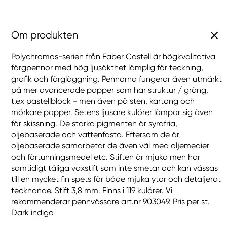
Om produkten
Polychromos-serien från Faber Castell är högkvalitativa
färgpennor med hög ljusäkthet lämplig för teckning,
grafik och färgläggning. Pennorna fungerar även utmärkt
på mer avancerade papper som har struktur / gräng,
t.ex pastellblock - men även på sten, kartong och
mörkare papper. Setens ljusare kulörer lämpar sig även
för skissning. De starka pigmenten är syrafria,
oljebaserade och vattenfasta. Eftersom de är
oljebaserade samarbetar de även väl med oljemedier
och förtunningsmedel etc. Stiften är mjuka men har
samtidigt tåliga vaxstift som inte smetar och kan vässas
till en mycket fin spets för både mjuka ytor och detaljerat
tecknande. Stift 3,8 mm. Finns i 119 kulörer. Vi
rekommenderar pennvässare art.nr 903049. Pris per st.
Dark indigo