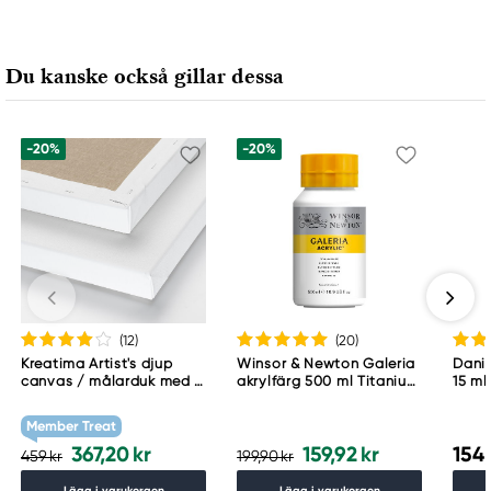
Du kanske också gillar dessa
-20%
-20%
(12
)
(20
)
Kreatima Artist's djup
Winsor & Newton Galeria
Danie
canvas / målarduk med 4
akrylfärg 500 ml Titanium
15 ml
cm djup – 60×80 cm, 300
White 644
g/m²
Member Treat
367,20 kr
159,92 kr
154,
459 kr
199,90 kr
Lägg i varukorgen
Lägg i varukorgen