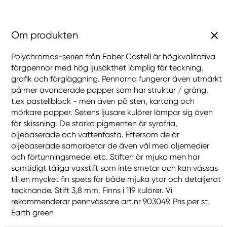
Om produkten
Polychromos-serien från Faber Castell är högkvalitativa
färgpennor med hög ljusäkthet lämplig för teckning,
grafik och färgläggning. Pennorna fungerar även utmärkt
på mer avancerade papper som har struktur / gräng,
t.ex pastellblock - men även på sten, kartong och
mörkare papper. Setens ljusare kulörer lämpar sig även
för skissning. De starka pigmenten är syrafria,
oljebaserade och vattenfasta. Eftersom de är
oljebaserade samarbetar de även väl med oljemedier
och förtunningsmedel etc. Stiften är mjuka men har
samtidigt tåliga vaxstift som inte smetar och kan vässas
till en mycket fin spets för både mjuka ytor och detaljerat
tecknande. Stift 3,8 mm. Finns i 119 kulörer. Vi
rekommenderar pennvässare art.nr 903049. Pris per st.
Earth green