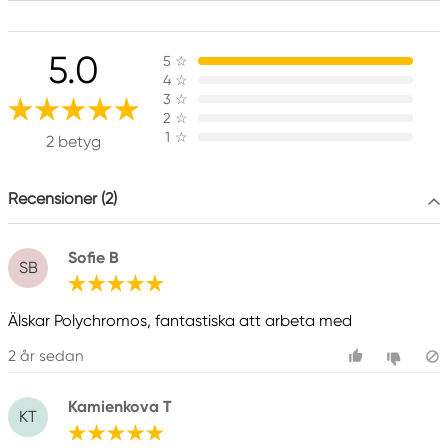
Ansvarig EU
5.0
5
☆
Faber-Castell
4
☆
Faber-Castell Ag
3
☆
Nürnberger Straße 2
2
☆
1
☆
90546 Stein, Germany
2 betyg
info@Faber-Castell.de
+49 (0) 911 9965-0
Recensioner (2)
Sofie B
SB
Älskar Polychromos, fantastiska att arbeta med
2 år sedan
Kamienkova T
KT