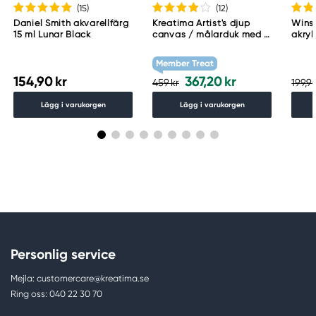
(15
)
(12
)
Daniel Smith akvarellfärg
Kreatima Artist's djup
Wins
15 ml Lunar Black
canvas / målarduk med 4
akryl
cm djup – 60×80 cm, 300
Whit
g/m²
Member Treat
154,90 kr
367,20 kr
459 kr
199,90
Lägg i varukorgen
Lägg i varukorgen
Personlig service
Mejla: customercare@kreatima.se
Ring oss: 040 22 30 70