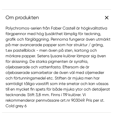
Om produkten
Polychromos-serien från Faber Castell är högkvalitativa
färgpennor med hög ljusäkthet lämplig för teckning,
grafik och färgläggning. Pennorna fungerar även utmärkt
på mer avancerade papper som har struktur / gräng,
t.ex pastellblock - men även på sten, kartong och
mörkare papper. Setens ljusare kulörer lämpar sig även
för skissning. De starka pigmenten är syrafria,
oljebaserade och vattenfasta. Eftersom de är
oljebaserade samarbetar de även väl med oljemedier
och förtunningsmedel etc. Stiften är mjuka men har
samtidigt tåliga vaxstift som inte smetar och kan vässas
till en mycket fin spets för både mjuka ytor och detaljerat
tecknande. Stift 3,8 mm. Finns i 119 kulörer. Vi
rekommenderar pennvässare art.nr 903049. Pris per st.
Cold grey 6