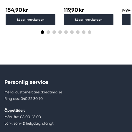
154,90 kr
119,90 kr
199,90
Lägg i varukorgen
Lägg i varukorgen
Personlig service
Mejla: customercare@kreatima.se
Ring oss: 040 22 30 70
Öppettider:
Mån-fre: 08.00-18.00
Lör-, sön- & helgdag: stängt