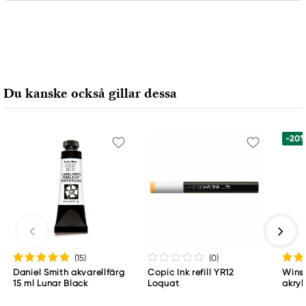
Ansvarig EU
Faber-Castell
Faber-Castell Ag
Nürnberger Straße 2
Du kanske också gillar dessa
90546 Stein, Germany
info@Faber-Castell.de
+49 (0) 911 9965-0
-20
(15
)
(0
)
Daniel Smith akvarellfärg
Copic Ink refill YR12
Wins
15 ml Lunar Black
Loquat
akryl
Whit