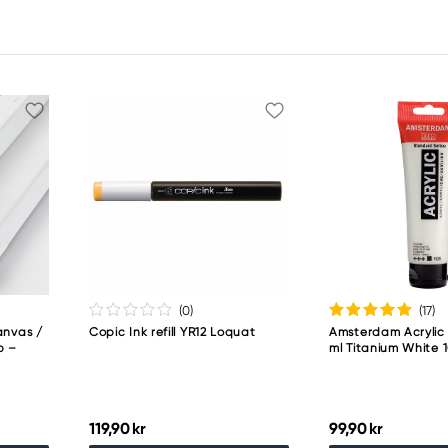
(0
)
(17
)
anvas /
Copic Ink refill YR12 Loquat
Amsterdam Acrylic 
p –
ml Titanium White 
119,90 kr
99,90 kr