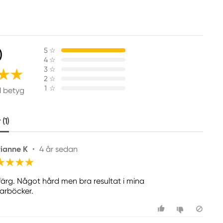
0
5
☆
4
☆
3
☆
2
☆
1
☆
1 betyg
(1)
ianne K
•
4 år sedan
 färg. Något hård men bra resultat i mina
arböcker.