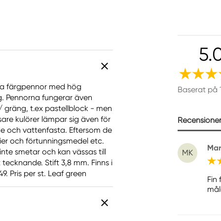
5.
iva färgpennor med hög
Baserat på 
ng. Pennorna fungerar även
gräng, t.ex pastellblock - men
are kulörer lämpar sig även för
Recensioner 
ade och vattenfasta. Eftersom de
er och förtunningsmedel etc.
Mar
inte smetar och kan vässas till
MK
tecknande. Stift 3,8 mm. Finns i
. Pris per st. Leaf green
Fin
mål