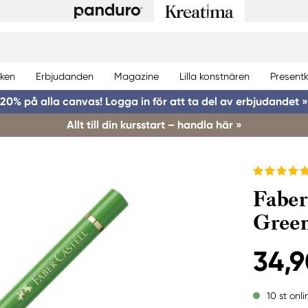
ken
Erbjudanden
Magazine
Lilla konstnären
Presentk
20% på alla canvas! Logga in för att ta del av erbjudandet »
Allt till din kursstart – handla här »
Faber
Gree
34,9
10 st onli