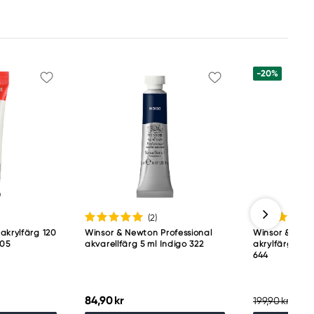
-20%
(2
)
akrylfärg 120
Winsor & Newton Professional
Winsor & Newt
105
akvarellfärg 5 ml Indigo 322
akrylfärg 500
644
84,90 kr
159,
199,90 kr