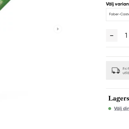
Välj varian
Faber-Caste
1
Fri 
utl
Lagers
Välj di