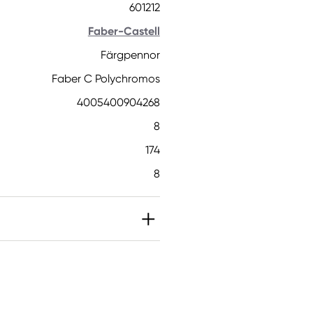
601212
Faber-Castell
Färgpennor
Faber C Polychromos
4005400904268
8
174
8