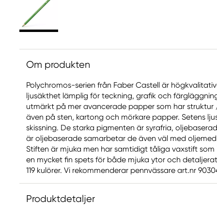
Om produkten
Polychromos-serien från Faber Castell är högkvalitat
ljusäkthet lämplig för teckning, grafik och färgläggni
utmärkt på mer avancerade papper som har struktur / 
även på sten, kartong och mörkare papper. Setens ljus
skissning. De starka pigmenten är syrafria, oljebaser
är oljebaserade samarbetar de även väl med oljemedi
Stiften är mjuka men har samtidigt tåliga vaxstift som 
en mycket fin spets för både mjuka ytor och detaljerat 
119 kulörer. Vi rekommenderar pennvässare art.nr 903049
Produktdetaljer