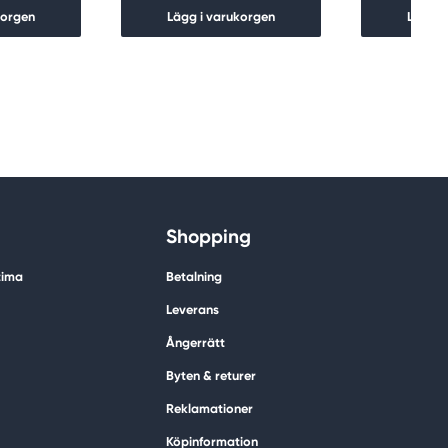
korgen
Lägg i varukorgen
Lägg i
Shopping
tima
Betalning
Leverans
Ångerrätt
Byten & returer
Reklamationer
Köpinformation