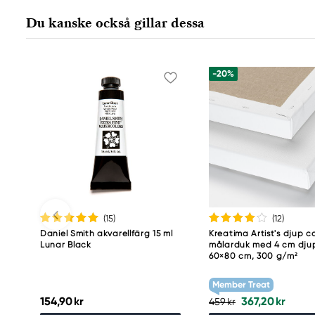
Nürnberger Straße 2
Du kanske också gillar dessa
90546 Stein, Germany
info@Faber-Castell.de
+49 (0) 911 9965-0
-20%
(15
)
(12
)
Daniel Smith akvarellfärg 15 ml
Kreatima Artist's djup c
Lunar Black
målarduk med 4 cm dju
60×80 cm, 300 g/m²
Member Treat
154,90 kr
367,20 kr
459 kr