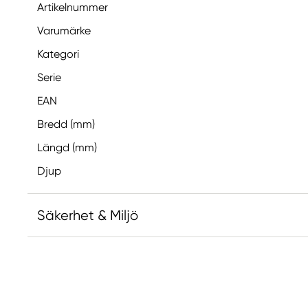
Artikelnummer
Varumärke
Kategori
Serie
EAN
Bredd (mm)
Längd (mm)
Djup
Säkerhet & Miljö
Ansvarig EU
Faber-Castell
Faber-Castell Ag