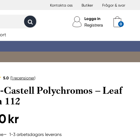
Kontakta oss
Butiker
Frågor & svar
Logga in
Registrera
ort
5.0
(1
recensioner
)
-Castell Polychromos – Leaf
n 112
0 kr
1-3 arbetsdagars leverans
ne