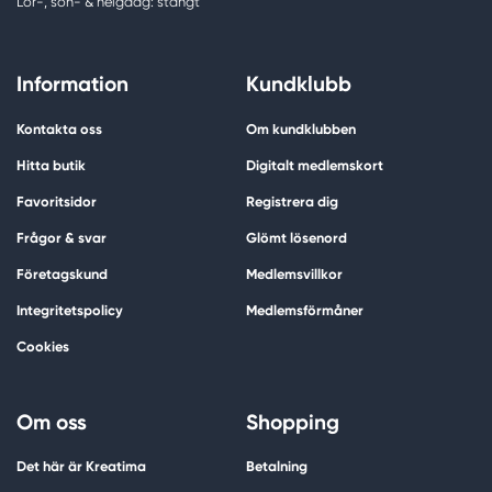
Lör-, sön- & helgdag: stängt
Information
Kundklubb
Kontakta oss
Om kundklubben
Hitta butik
Digitalt medlemskort
Favoritsidor
Registrera dig
Frågor & svar
Glömt lösenord
Företagskund
Medlemsvillkor
Integritetspolicy
Medlemsförmåner
Cookies
Om oss
Shopping
Det här är Kreatima
Betalning