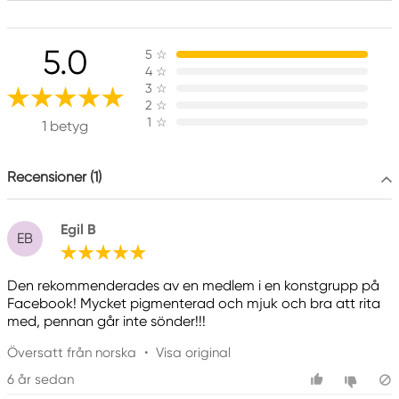
Ansvarig EU
5.0
5
☆
Faber-Castell
4
☆
Faber-Castell Ag
3
☆
Nürnberger Straße 2
2
☆
1
☆
90546 Stein, Germany
1 betyg
info@Faber-Castell.de
+49 (0) 911 9965-0
Recensioner (1)
Egil B
EB
Den rekommenderades av en medlem i en konstgrupp på
Facebook! Mycket pigmenterad och mjuk och bra att rita
med, pennan går inte sönder!!!
Översatt från norska
•
Visa original
6 år sedan