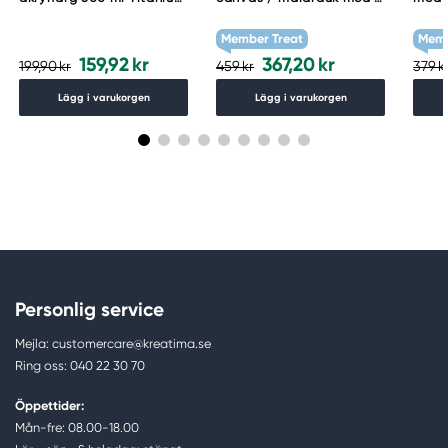
White 644
cm djup – 60×80 cm, 300
cm
g/m²
Member Treat
Memb
159,92 kr
367,20 kr
199,90 kr
459 kr
379 k
Lägg i varukorgen
Lägg i varukorgen
Personlig service
Mejla: customercare@kreatima.se
Ring oss: 040 22 30 70
Öppettider:
Mån-fre: 08.00-18.00