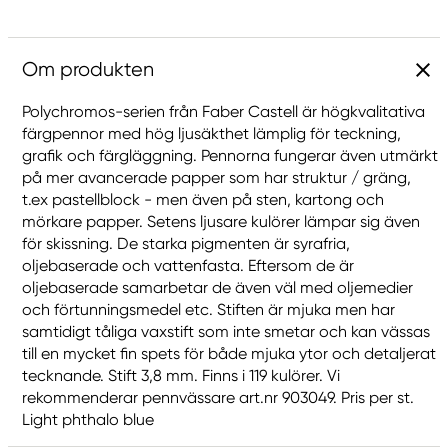
Om produkten
Polychromos-serien från Faber Castell är högkvalitativa
färgpennor med hög ljusäkthet lämplig för teckning,
grafik och färgläggning. Pennorna fungerar även utmärkt
på mer avancerade papper som har struktur / gräng,
t.ex pastellblock - men även på sten, kartong och
mörkare papper. Setens ljusare kulörer lämpar sig även
för skissning. De starka pigmenten är syrafria,
oljebaserade och vattenfasta. Eftersom de är
oljebaserade samarbetar de även väl med oljemedier
och förtunningsmedel etc. Stiften är mjuka men har
samtidigt tåliga vaxstift som inte smetar och kan vässas
till en mycket fin spets för både mjuka ytor och detaljerat
tecknande. Stift 3,8 mm. Finns i 119 kulörer. Vi
rekommenderar pennvässare art.nr 903049. Pris per st.
Light phthalo blue