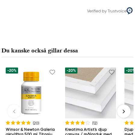
Verified by Trustvoice
Du kanske också gillar dessa
-20%
-20%
-20
(20
)
(12
)
Winsor & Newton Galeria
Kreatima Artist's djup
Djup
akrylfärg 500 ml Titanium
canvas / målarduk med 4
med 3