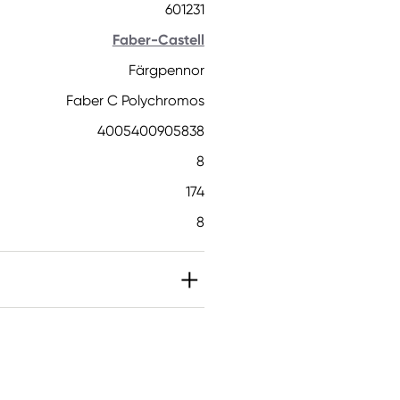
601231
Faber-Castell
Färgpennor
Faber C Polychromos
4005400905838
8
174
8