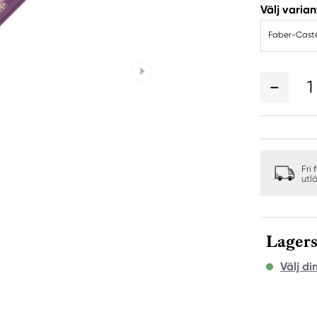
Välj varian
Faber-Castel
1
Fri 
utl
Lagers
Välj di