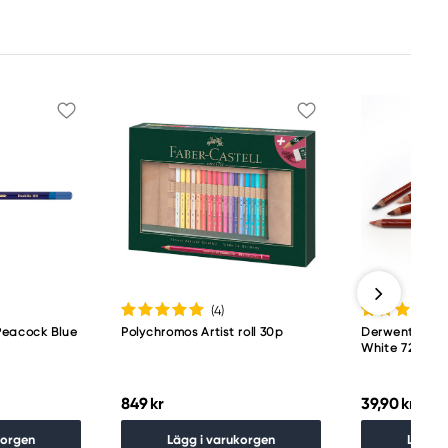
(4
)
Peacock Blue
Polychromos Artist roll 30p
Derwent Draw
White 7200
849 kr
39,90 kr
korgen
Lägg i varukorgen
Lägg i