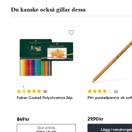
Nürnberger Straße 2
Du kanske också gillar dessa
90546 Stein, Germany
info@Faber-Castell.de
+49 (0) 911 9965-0
(8
)
(4
)
Faber Castell Polychromos 36p
Pitt pastellpenna vit sof
29,90 kr
849 kr
Slut online
Lägg i varukorge
Hitta i butik