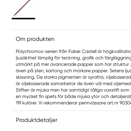
Om produkten
Polychromos-serien från Faber Castell är högkvalitat
ljusäkthet lämplig för teckning, grafik och färgläggni
utmärkt på mer avancerade papper som har struktur / 
även på sten, kartong och mörkare papper. Setens ljus
skissning. De starka pigmenten är syrafria, oljebaser
är oljebaserade samarbetar de även väl med oljemedi
Stiften är mjuka men har samtidigt tåliga vaxstift som 
en mycket fin spets för både mjuka ytor och detaljerat 
119 kulörer. Vi rekommenderar pennvässare art.nr 903049.
Produktdetaljer