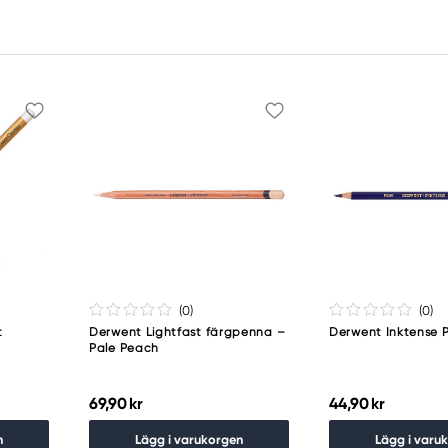
(0
)
(0
)
t
Derwent Lightfast färgpenna –
Derwent Inktense 
Pale Peach
69,90 kr
44,90 kr
n
Lägg i varukorgen
Lägg i varu