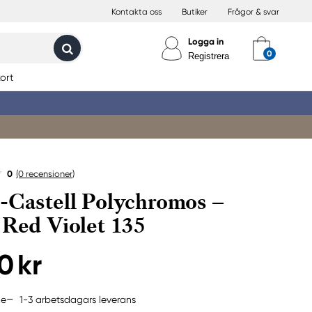
Kontakta oss
Butiker
Frågor & svar
Logga in
Registrera
ort
0
(0
recensioner
)
-Castell Polychromos –
 Red Violet 135
0 kr
1-3 arbetsdagars leverans
ne