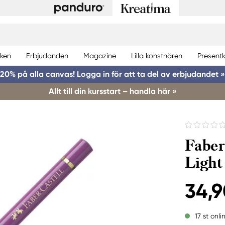
ken
Erbjudanden
Magazine
Lilla konstnären
Presentk
20% på alla canvas! Logga in för att ta del av erbjudandet »
Allt till din kursstart – handla här »
Faber
Light
34,9
17 st onli