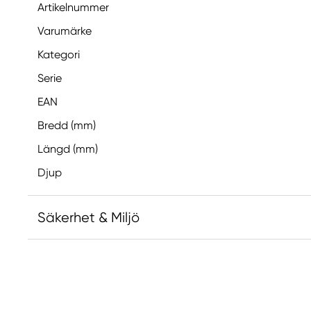
Artikelnummer
Varumärke
Kategori
Serie
EAN
Bredd (mm)
Längd (mm)
Djup
Säkerhet & Miljö
Ansvarig EU
Faber-Castell
Faber-Castell Ag