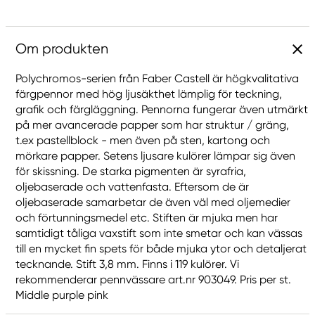
Om produkten
Polychromos-serien från Faber Castell är högkvalitativa
färgpennor med hög ljusäkthet lämplig för teckning,
grafik och färgläggning. Pennorna fungerar även utmärkt
på mer avancerade papper som har struktur / gräng,
t.ex pastellblock - men även på sten, kartong och
mörkare papper. Setens ljusare kulörer lämpar sig även
för skissning. De starka pigmenten är syrafria,
oljebaserade och vattenfasta. Eftersom de är
oljebaserade samarbetar de även väl med oljemedier
och förtunningsmedel etc. Stiften är mjuka men har
samtidigt tåliga vaxstift som inte smetar och kan vässas
till en mycket fin spets för både mjuka ytor och detaljerat
tecknande. Stift 3,8 mm. Finns i 119 kulörer. Vi
rekommenderar pennvässare art.nr 903049. Pris per st.
Middle purple pink