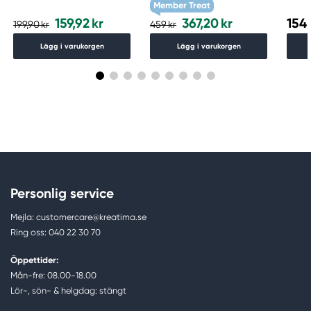
Member Treat
159,92 kr
367,20 kr
154,
199,90 kr
459 kr
Lägg i varukorgen
Lägg i varukorgen
Personlig service
Mejla: customercare@kreatima.se
Ring oss: 040 22 30 70
Öppettider:
Mån-fre: 08.00-18.00
Lör-, sön- & helgdag: stängt