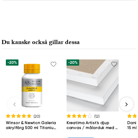
Ansvarig EU
Faber-Castell
Faber-Castell Ag
Nürnberger Straße 2
Du kanske också gillar dessa
90546 Stein, Germany
info@Faber-Castell.de
+49 (0) 911 9965-0
-20%
-20%
(20
)
(12
)
Winsor & Newton Galeria
Kreatima Artist's djup
Danie
akrylfärg 500 ml Titanium
canvas / målarduk med 4
15 ml
White 644
cm djup – 60×80 cm, 300
g/m²