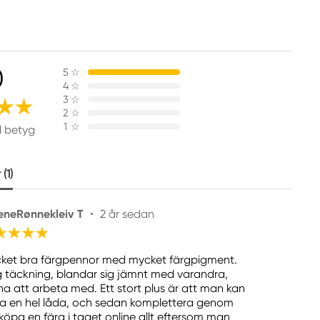
0
5
☆
4
☆
3
☆
2
☆
1
☆
1 betyg
(1)
eneRønnekleiv T
•
2 år sedan
ket bra färgpennor med mycket färgpigment.
 täckning, blandar sig jämnt med varandra,
na att arbeta med. Ett stort plus är att man kan
a en hel låda, och sedan komplettera genom
 köpa en färg i taget online allt eftersom man