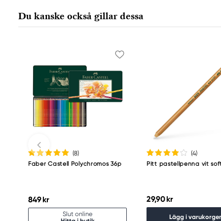
Nürnberger Straße 2
Du kanske också gillar dessa
90546 Stein, Germany
info@Faber-Castell.de
+49 (0) 911 9965-0
(8
)
(4
)
Faber Castell Polychromos 36p
Pitt pastellpenna vit sof
29,90 kr
849 kr
Slut online
Lägg i varukorge
Hitta i butik