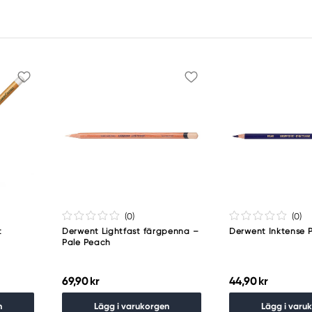
(0
)
(0
)
t
Derwent Lightfast färgpenna –
Derwent Inktense 
Pale Peach
69,90 kr
44,90 kr
n
Lägg i varukorgen
Lägg i varu