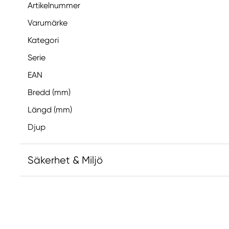
Artikelnummer
Varumärke
Kategori
Serie
EAN
Bredd (mm)
Längd (mm)
Djup
Säkerhet & Miljö
Ansvarig EU
Faber-Castell
Faber-Castell Ag