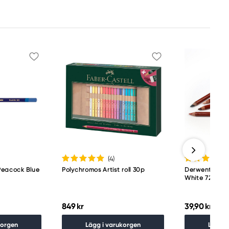
(4
)
Peacock Blue
Polychromos Artist roll 30p
Derwent Draw
White 7200
849 kr
39,90 kr
korgen
Lägg i varukorgen
Lägg i