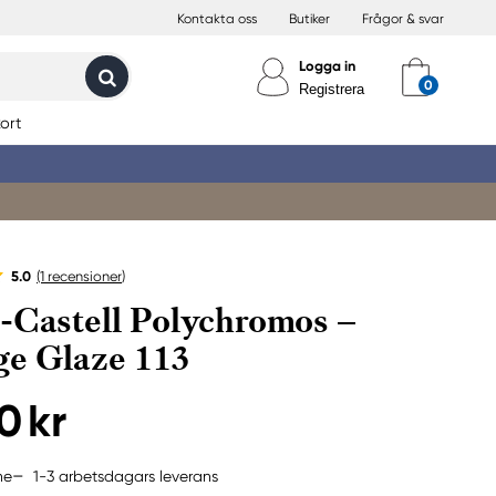
Kontakta oss
Butiker
Frågor & svar
Logga in
Registrera
ort
5.0
(1
recensioner
)
-Castell Polychromos –
e Glaze 113
0 kr
1-3 arbetsdagars leverans
ne