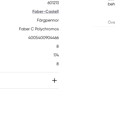
601213
beh
Faber-Castell
Färgpennor
Öve
Faber C Polychromos
4005400904466
8
174
8