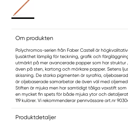
Om produkten
Polychromos-serien från Faber Castell är högkvalitat
ljusäkthet lämplig för teckning, grafik och färgläggni
utmärkt på mer avancerade papper som har struktur / 
även på sten, kartong och mörkare papper. Setens ljus
skissning. De starka pigmenten är syrafria, oljebaser
är oljebaserade samarbetar de även väl med oljemedi
Stiften är mjuka men har samtidigt tåliga vaxstift som 
en mycket fin spets för både mjuka ytor och detaljerat 
119 kulörer. Vi rekommenderar pennvässare art.nr 90304
Produktdetaljer