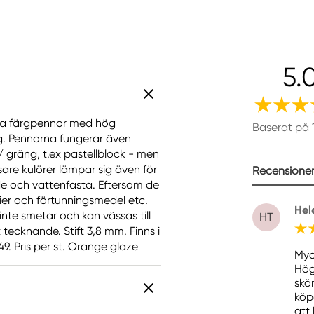
5.
iva färgpennor med hög
Baserat på 
ng. Pennorna fungerar även
gräng, t.ex pastellblock - men
are kulörer lämpar sig även för
Recensioner 
ade och vattenfasta. Eftersom de
er och förtunningsmedel etc.
Hel
inte smetar och kan vässas till
HT
tecknande. Stift 3,8 mm. Finns i
9. Pris per st. Orange glaze
Myc
Hög
skö
köp
att