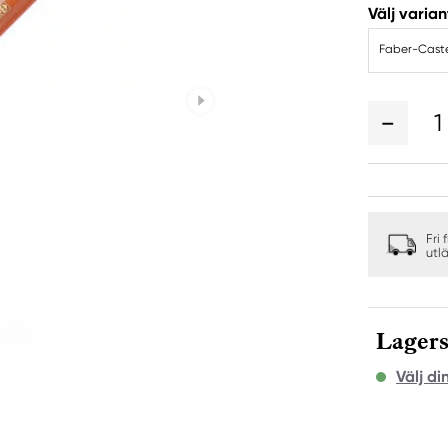
Välj varian
Faber-Caste
1
Fri 
utl
Lagers
Välj di