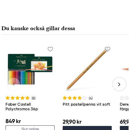
Du kanske också gillar dessa
(8
)
(4
)
Faber Castell
Pitt pastellpenna vit soft
Derwe
Polychromos 36p
färg
849 kr
29,90 kr
69,9
Slut online