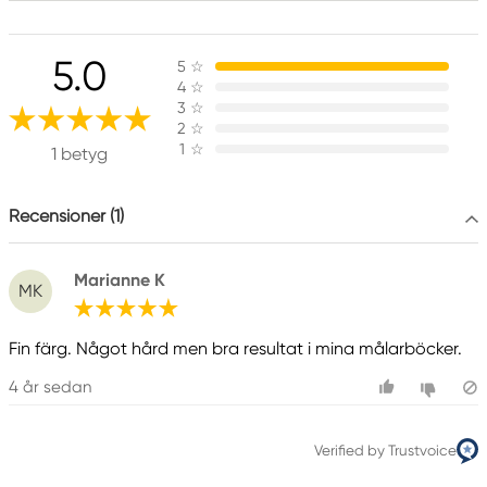
Ansvarig EU
5.0
5
☆
Faber-Castell
4
☆
Faber-Castell Ag
3
☆
Nürnberger Straße 2
2
☆
1
☆
90546 Stein, Germany
1 betyg
info@Faber-Castell.de
+49 (0) 911 9965-0
Recensioner (1)
Marianne K
MK
Fin färg. Något hård men bra resultat i mina målarböcker.
4 år sedan
Verified by Trustvoice