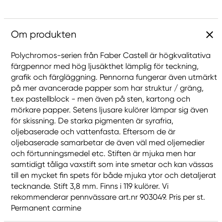
Om produkten
Polychromos-serien från Faber Castell är högkvalitativa
färgpennor med hög ljusäkthet lämplig för teckning,
grafik och färgläggning. Pennorna fungerar även utmärkt
på mer avancerade papper som har struktur / gräng,
t.ex pastellblock - men även på sten, kartong och
mörkare papper. Setens ljusare kulörer lämpar sig även
för skissning. De starka pigmenten är syrafria,
oljebaserade och vattenfasta. Eftersom de är
oljebaserade samarbetar de även väl med oljemedier
och förtunningsmedel etc. Stiften är mjuka men har
samtidigt tåliga vaxstift som inte smetar och kan vässas
till en mycket fin spets för både mjuka ytor och detaljerat
tecknande. Stift 3,8 mm. Finns i 119 kulörer. Vi
rekommenderar pennvässare art.nr 903049. Pris per st.
Permanent carmine