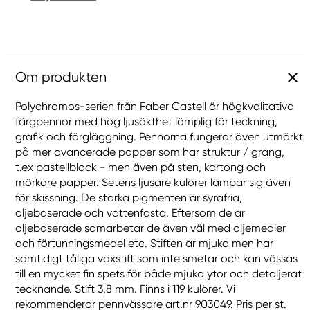
Om produkten
Polychromos-serien från Faber Castell är högkvalitativa
färgpennor med hög ljusäkthet lämplig för teckning,
grafik och färgläggning. Pennorna fungerar även utmärkt
på mer avancerade papper som har struktur / gräng,
t.ex pastellblock - men även på sten, kartong och
mörkare papper. Setens ljusare kulörer lämpar sig även
för skissning. De starka pigmenten är syrafria,
oljebaserade och vattenfasta. Eftersom de är
oljebaserade samarbetar de även väl med oljemedier
och förtunningsmedel etc. Stiften är mjuka men har
samtidigt tåliga vaxstift som inte smetar och kan vässas
till en mycket fin spets för både mjuka ytor och detaljerat
tecknande. Stift 3,8 mm. Finns i 119 kulörer. Vi
rekommenderar pennvässare art.nr 903049. Pris per st.