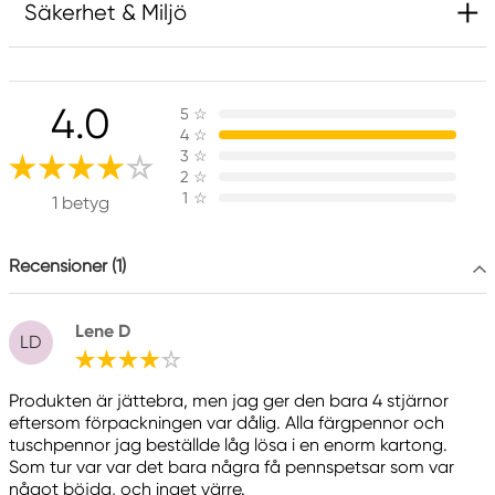
Säkerhet & Miljö
Ansvarig EU
4.0
5
☆
Faber-Castell
4
☆
Faber-Castell Ag
3
☆
Nürnberger Straße 2
2
☆
1
☆
90546 Stein, Germany
1 betyg
info@Faber-Castell.de
+49 (0) 911 9965-0
Recensioner (1)
Lene D
LD
Produkten är jättebra, men jag ger den bara 4 stjärnor
eftersom förpackningen var dålig. Alla färgpennor och
tuschpennor jag beställde låg lösa i en enorm kartong.
Som tur var var det bara några få pennspetsar som var
något böjda, och inget värre.