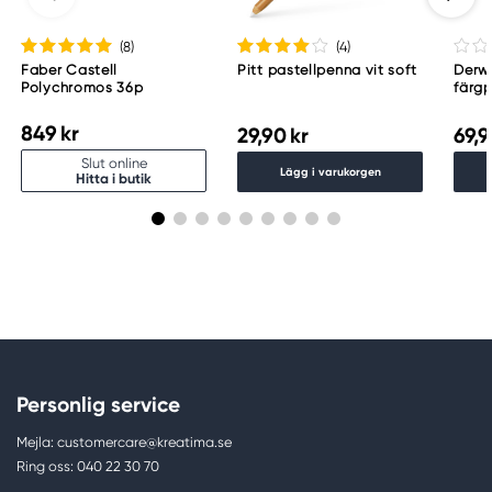
(8
)
(4
)
Faber Castell
Pitt pastellpenna vit soft
Derwe
Polychromos 36p
färg
849 kr
29,90 kr
69,9
Slut online
Lägg i varukorgen
Hitta i butik
Personlig service
Mejla: customercare@kreatima.se
Ring oss: 040 22 30 70