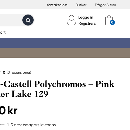
Kontakta oss
Butiker
Frågor & svar
Logga in
Registrera
ort
0
(0
recensioner
)
-Castell Polychromos – Pink
er Lake 129
0 kr
1-3 arbetsdagars leverans
e