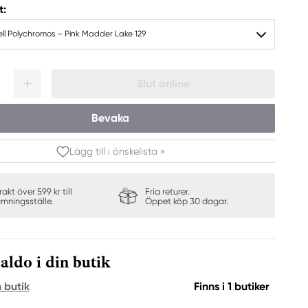
t:
ll Polychromos – Pink Madder Lake 129
Slut online
Bevaka
Lägg till i önskelista »
frakt över 599 kr till
Fria returer.
ämningsställe.
Öppet köp 30 dagar.
aldo i din butik
n butik
Finns i 1 butiker