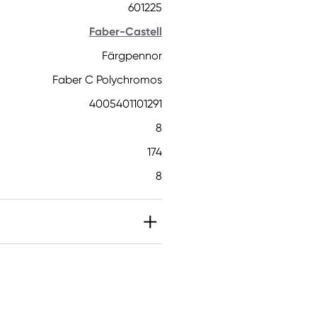
601225
Faber-Castell
Färgpennor
Faber C Polychromos
4005401101291
8
174
8