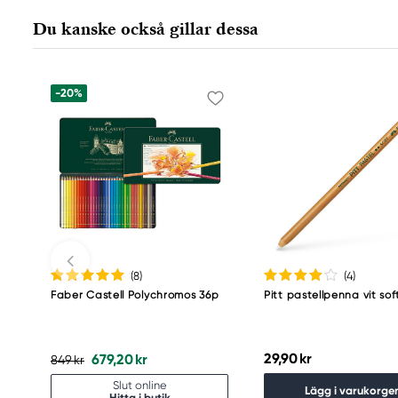
Nürnberger Straße 2
Du kanske också gillar dessa
90546 Stein, Germany
info@Faber-Castell.de
+49 (0) 911 9965-0
-20%
(8
)
(4
)
Faber Castell Polychromos 36p
Pitt pastellpenna vit sof
29,90 kr
679,20 kr
849 kr
Slut online
Lägg i varukorge
Hitta i butik