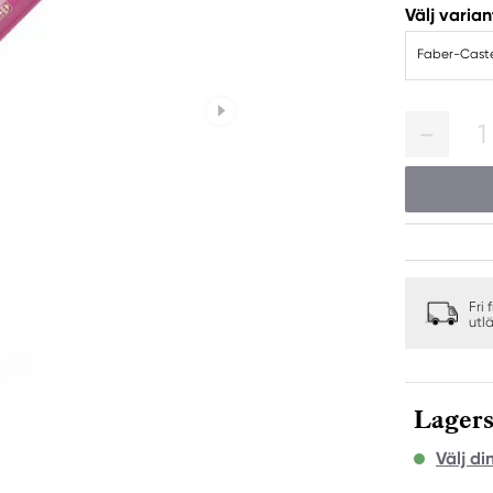
Välj varian
Faber-Caste
1
Fri 
utl
Lagers
Välj di