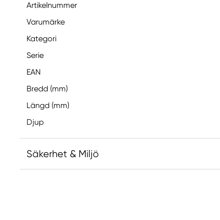
Artikelnummer
Varumärke
Kategori
Serie
EAN
Bredd (mm)
Längd (mm)
Djup
Säkerhet & Miljö
Ansvarig EU
Faber-Castell
Faber-Castell Ag