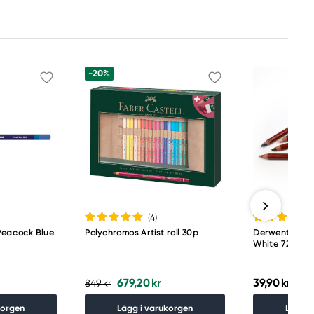
-20%
(4
)
Peacock Blue
Polychromos Artist roll 30p
Derwent Draw
White 7200
679,20 kr
39,90 kr
849 kr
korgen
Lägg i varukorgen
Lägg i