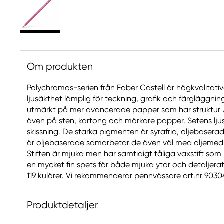
Om produkten
Polychromos-serien från Faber Castell är högkvalitat
ljusäkthet lämplig för teckning, grafik och färgläggni
utmärkt på mer avancerade papper som har struktur / 
även på sten, kartong och mörkare papper. Setens ljus
skissning. De starka pigmenten är syrafria, oljebaser
är oljebaserade samarbetar de även väl med oljemedi
Stiften är mjuka men har samtidigt tåliga vaxstift som 
en mycket fin spets för både mjuka ytor och detaljerat 
119 kulörer. Vi rekommenderar pennvässare art.nr 903049
Produktdetaljer