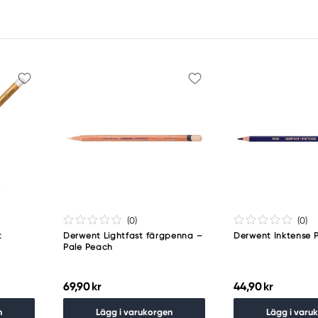
(0
)
(0
)
t
Derwent Lightfast färgpenna –
Derwent Inktense 
Pale Peach
69,90 kr
44,90 kr
n
Lägg i varukorgen
Lägg i varu