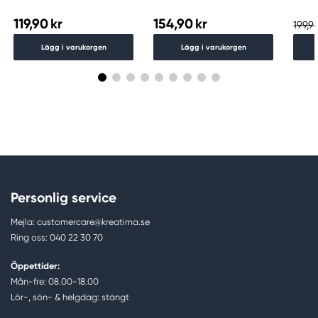
119,90 kr
154,90 kr
199,90
Lägg i varukorgen
Lägg i varukorgen
Personlig service
Mejla: customercare@kreatima.se
Ring oss: 040 22 30 70
Öppettider:
Mån-fre: 08.00-18.00
Lör-, sön- & helgdag: stängt