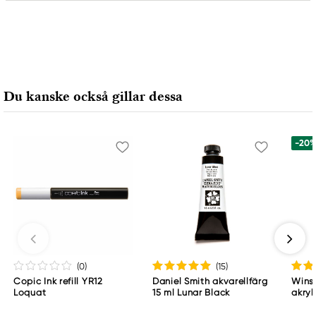
Ansvarig EU
Faber-Castell
Faber-Castell Ag
Nürnberger Straße 2
Du kanske också gillar dessa
90546 Stein, Germany
info@Faber-Castell.de
+49 (0) 911 9965-0
-20
(0
)
(15
)
Copic Ink refill YR12
Daniel Smith akvarellfärg
Wins
Loquat
15 ml Lunar Black
akryl
Whit