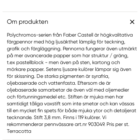
Om produkten
Polychromos-serien från Faber Castell är högkvalitativa
färgpennor med hög ljusäkthet lämplig för teckning,
grafik och färgläggning. Pennorna fungerar även utmärkt
på mer avancerade papper som har struktur / gräng,
t.ex pastellblock - men även på sten, kartong och
mörkare papper. Setens ljusare kulörer lämpar sig även
för skissning. De starka pigmenten är syrafria,
oljebaserade och vattenfasta. Eftersom de är
oljebaserade samarbetar de även väl med oljemedier
och förtunningsmedel etc. Stiften är mjuka men har
samtidigt tåliga vaxstift som inte smetar och kan vässas
till en mycket fin spets för både mjuka ytor och detaljerat
tecknande. Stift 3,8 mm. Finns i 119 kulörer. Vi
rekommenderar pennvässare art.nr 903049. Pris per st.
Terracotta