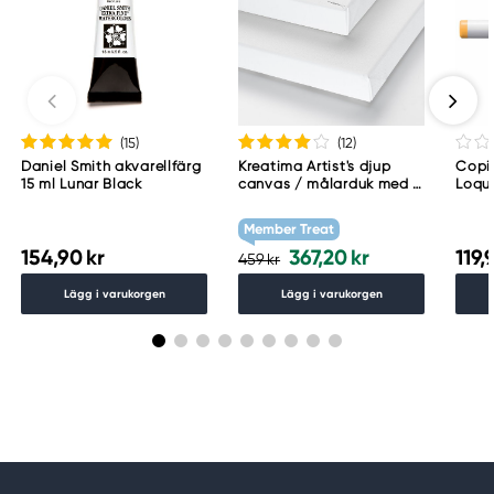
(15
)
(12
)
Daniel Smith akvarellfärg
Kreatima Artist's djup
Copic
15 ml Lunar Black
canvas / målarduk med 4
Loqu
cm djup – 60×80 cm, 300
g/m²
Member Treat
154,90 kr
367,20 kr
119,
459 kr
Lägg i varukorgen
Lägg i varukorgen