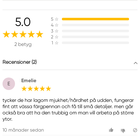
Ansvarig EU
5.0
5
☆
Faber-Castell
4
☆
Faber-Castell Ag
3
☆
Nürnberger Straße 2
2
☆
1
☆
90546 Stein, Germany
2 betyg
info@Faber-Castell.de
+49 (0) 911 9965-0
Recensioner (2)
Emelie
E
tycker de har lagom mjukhet/hårdhet på udden, fungerar
fint att vässa färgpennan och få till små detaljer. men går
också bra att ha den trubbig om man vill arbeta på större
ytor.
10 månader sedan