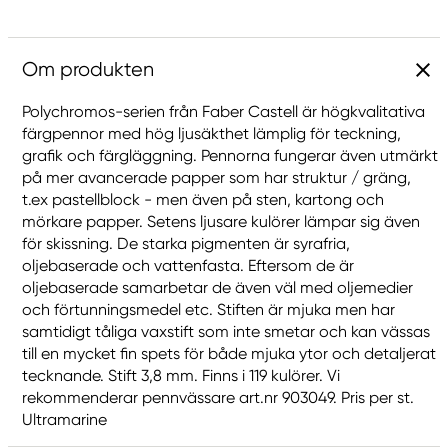
Om produkten
Polychromos-serien från Faber Castell är högkvalitativa
färgpennor med hög ljusäkthet lämplig för teckning,
grafik och färgläggning. Pennorna fungerar även utmärkt
på mer avancerade papper som har struktur / gräng,
t.ex pastellblock - men även på sten, kartong och
mörkare papper. Setens ljusare kulörer lämpar sig även
för skissning. De starka pigmenten är syrafria,
oljebaserade och vattenfasta. Eftersom de är
oljebaserade samarbetar de även väl med oljemedier
och förtunningsmedel etc. Stiften är mjuka men har
samtidigt tåliga vaxstift som inte smetar och kan vässas
till en mycket fin spets för både mjuka ytor och detaljerat
tecknande. Stift 3,8 mm. Finns i 119 kulörer. Vi
rekommenderar pennvässare art.nr 903049. Pris per st.
Ultramarine