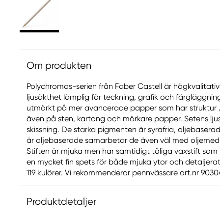
Om produkten
Polychromos-serien från Faber Castell är högkvalitat
ljusäkthet lämplig för teckning, grafik och färgläggni
utmärkt på mer avancerade papper som har struktur / 
även på sten, kartong och mörkare papper. Setens ljus
skissning. De starka pigmenten är syrafria, oljebaser
är oljebaserade samarbetar de även väl med oljemedi
Stiften är mjuka men har samtidigt tåliga vaxstift som 
en mycket fin spets för både mjuka ytor och detaljerat 
119 kulörer. Vi rekommenderar pennvässare art.nr 90304
Produktdetaljer