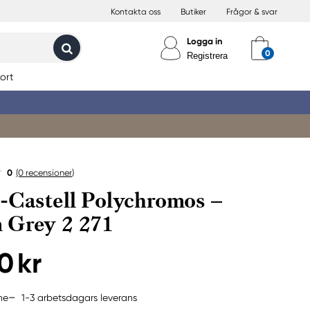
Kontakta oss
Butiker
Frågor & svar
Logga in
Registrera
ort
0
(0
recensioner
)
-Castell Polychromos –
 Grey 2 271
0 kr
1-3 arbetsdagars leverans
ne