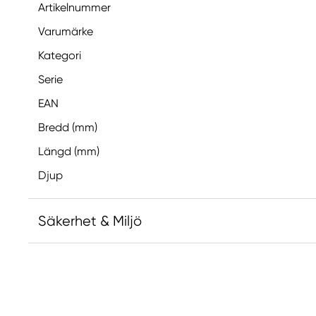
Artikelnummer
Varumärke
Kategori
Serie
EAN
Bredd (mm)
Längd (mm)
Djup
Säkerhet & Miljö
Ansvarig EU
Faber-Castell
Faber-Castell Ag