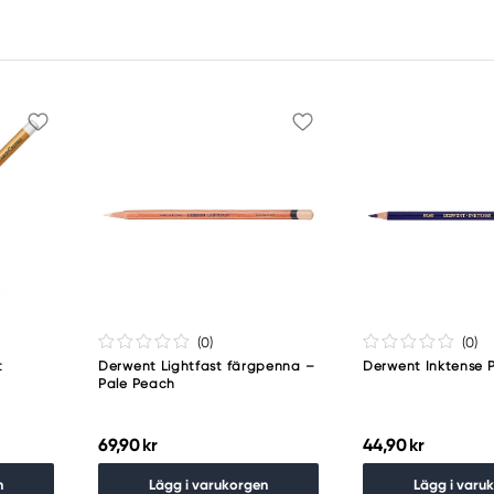
(0
)
(0
)
t
Derwent Lightfast färgpenna –
Derwent Inktense 
Pale Peach
69,90 kr
44,90 kr
n
Lägg i varukorgen
Lägg i varu