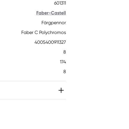
601311
Faber-Castell
Färgpennor
Faber C Polychromos
4005400911327
8
174
8