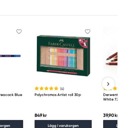
(4
)
Peacock Blue
Polychromos Artist roll 30p
Derwent Draw
White 7200
849 kr
39,90 kr
korgen
Lägg i varukorgen
Lägg i