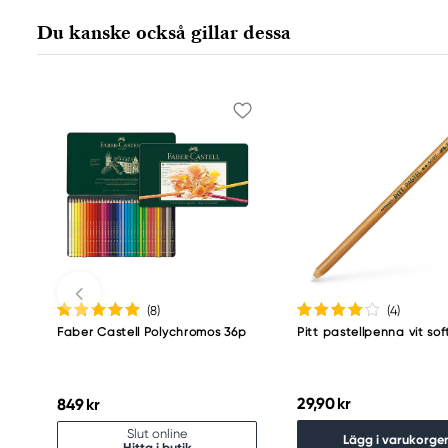
Nürnberger Straße 2
Du kanske också gillar dessa
90546 Stein, Germany
info@Faber-Castell.de
+49 (0) 911 9965-0
(8
)
(4
)
Faber Castell Polychromos 36p
Pitt pastellpenna vit sof
29,90 kr
849 kr
Slut online
Lägg i varukorge
Hitta i butik