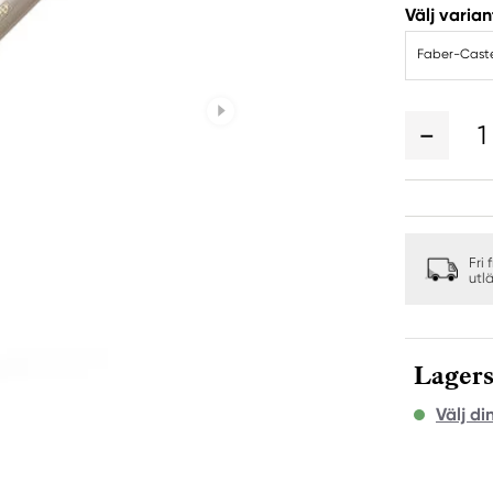
Välj varian
Faber-Caste
1
Fri 
utl
Lagers
Välj di