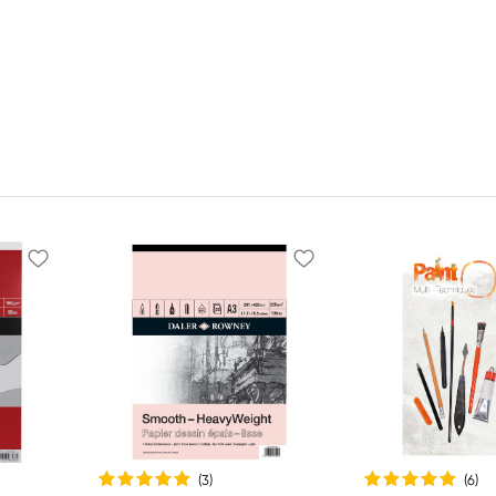
(3
)
(6
)