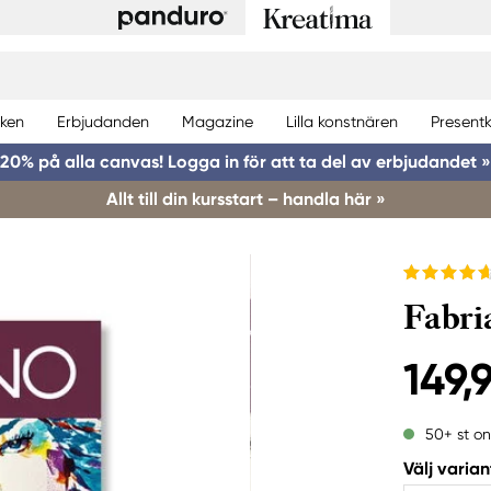
ken
Erbjudanden
Magazine
Lilla konstnären
Presentk
20% på alla canvas! Logga in för att ta del av erbjudandet »
Allt till din kursstart – handla här »
Fabri
149,
50+ st on
Välj varian