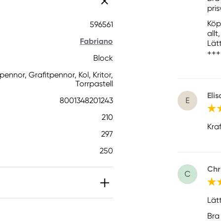
pris
Köp
596561
allt
Fabriano
Lätt
+++
Block
gpennor, Grafitpennor, Kol, Kritor,
Torrpastell
Eli
E
8001348201243
210
Kraf
297
250
Chr
C
Lät
Bra 