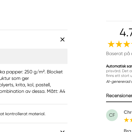
4.
Baserat på 
Automatisk sa
prisvärd. Det a
cka papper: 250 g/m². Blocket
finns ett stort 
uktur som ger
AI-genererad 
erts, krita, kol, pastell,
 kombination av dessa. Mått: A4
Recensioner 
Chr
t kontrollerat material.
CF
Bra