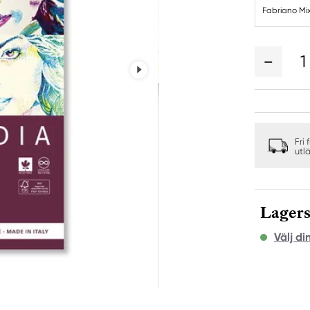
Fabriano Mi
1
Fri 
utl
Lagers
Välj di