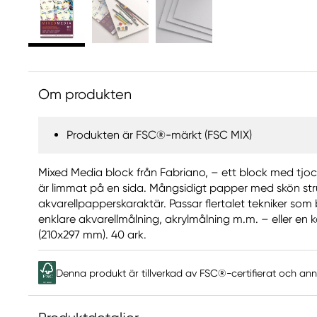
Om produkten
Produkten är FSC®-märkt (FSC MIX)
Mixed Media block från Fabriano, – ett block med tjo
är limmat på en sida. Mångsidigt papper med skön str
akvarellpapperskaraktär. Passar flertalet tekniker som bly
enklare akvarellmålning, akrylmålning m.m. – eller en
(210x297 mm). 40 ark.
Denna produkt är tillverkad av FSC®-certifierat och anna