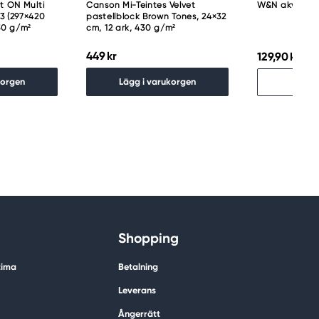
t ON Multi
Canson Mi-Teintes Velvet
W&N akvarell
3 (297×420
pastellblock Brown Tones, 24×32
250 g/m²
cm, 12 ark, 430 g/m²
449 kr
129,90 kr
Slu
korgen
Lägg i varukorgen
Hitt
Shopping
tima
Betalning
Leverans
Ångerrätt