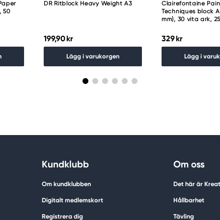
Paper
DR Ritblock Heavy Weight A3
Clairefontaine Pain
, 50
Techniques block A
mm), 30 vita ark, 
199,90 kr
329 kr
n
Lägg i varukorgen
Lägg i varu
Kundklubb
Om oss
Om kundklubben
Det här är Krea
Digitalt medlemskort
Hållbarhet
Registrera dig
Tävling