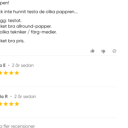
pen!
k inte hunnit testa de olika pappren...
ägg: testat.
ket bra allround-papper.
olika tekniker / färg-medier.
ket bra pris.
a E
•
2 år sedan
da R
•
2 år sedan
a fler recensioner