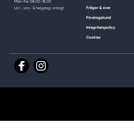
Mån-fre: 08.00-18.00
Frågor & svar
Lör-, sön- & helgdag: stängt
Företagskund
Integritetspolicy
Cookies