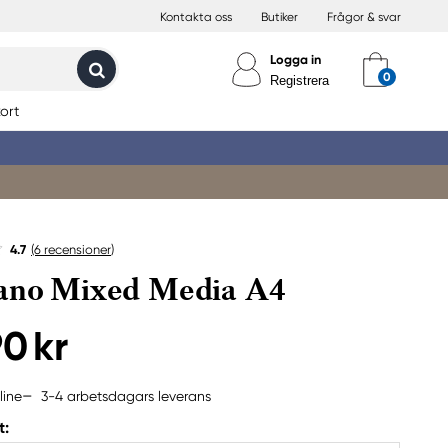
Kontakta oss
Butiker
Frågor & svar
Logga in
Registrera
ort
4.7
(6
recensioner
)
ano Mixed Media A4
90 kr
3-4 arbetsdagars leverans
line
t: