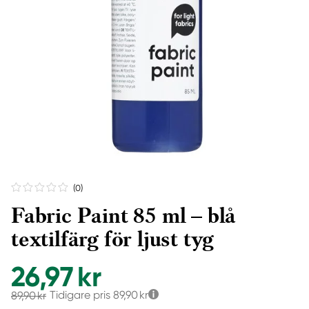
(0
)
Fabric Paint 85 ml – blå
textilfärg för ljust tyg
26,97 kr
Tidigare pris
89,90 kr
89,90 kr