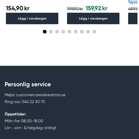
Memb
154,90 kr
159,92 kr
199,90 kr
459 k
Lägg i varukorgen
Lägg i varukorgen
Personlig service
Mejla: customercare@kreatima.se
Ring oss: 040 22 30 70
Öppettider:
Mån-fre: 08.00-18.00
Lör-, sön- & helgdag: stängt