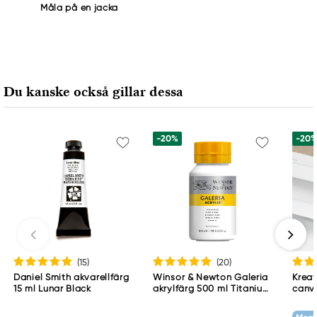
Måla på en jacka
Du kanske också gillar dessa
-20%
-20
(15
)
(20
)
Daniel Smith akvarellfärg
Winsor & Newton Galeria
Kreat
15 ml Lunar Black
akrylfärg 500 ml Titanium
canv
White 644
cm d
g/m²