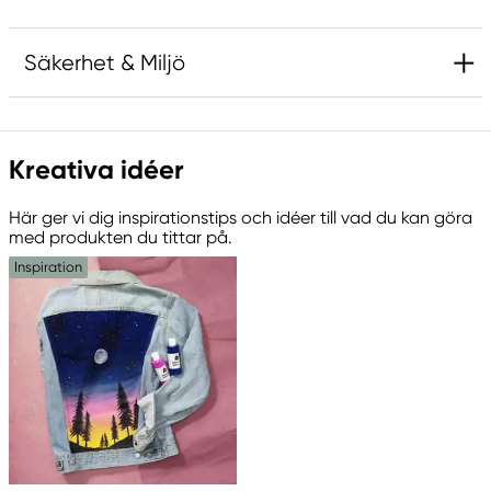
Säkerhet & Miljö
Innehåller 5-klor-2-metyl-2H-isotiazol-3-one
och 2-metyl-2H-isotiazol-3-one (3:1) och 1,2-
Kreativa idéer
benzisotiazol-3(2H)-on (biocid). Kan orsaka en
allergisk reaktion.
Här ger vi dig inspirationstips och idéer till vad du kan göra
med produkten du tittar på.
Inspiration
Ansvarig EU
Panduro Fabric Paint
Panduro
205 14 Malmö, Sweden
www.panduro.com
+46 (04) 22 30 70