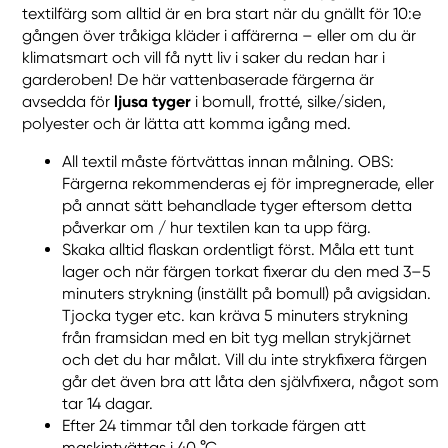
textilfärg som alltid är en bra start när du gnällt för 10:e
gången över tråkiga kläder i affärerna – eller om du är
klimatsmart och vill få nytt liv i saker du redan har i
garderoben! De här vattenbaserade färgerna är
avsedda för
ljusa tyger
i bomull, frotté, silke/siden,
polyester och är lätta att komma igång med.
All textil måste förtvättas innan målning. OBS:
Färgerna rekommenderas ej för impregnerade, eller
på annat sätt behandlade tyger eftersom detta
påverkar om / hur textilen kan ta upp färg.
Skaka alltid flaskan ordentligt först. Måla ett tunt
lager och när färgen torkat fixerar du den med 3–5
minuters strykning (inställt på bomull) på avigsidan.
Tjocka tyger etc. kan kräva 5 minuters strykning
från framsidan med en bit tyg mellan strykjärnet
och det du har målat. Vill du inte strykfixera färgen
går det även bra att låta den självfixera, något som
tar 14 dagar.
Efter 24 timmar tål den torkade färgen att
maskintvättas i 40 °C.