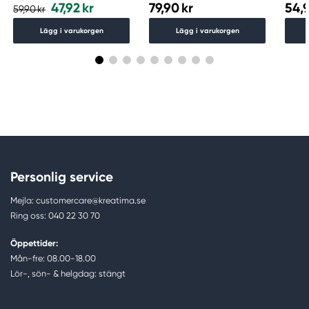
47,92 kr
79,90 kr
54,9
59,90 kr
Lägg i varukorgen
Lägg i varukorgen
Personlig service
Mejla: customercare@kreatima.se
Ring oss: 040 22 30 70
Öppettider:
Mån-fre: 08.00-18.00
Lör-, sön- & helgdag: stängt