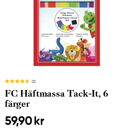
(3
)
FC Häftmassa Tack-It, 6
färger
59,90 kr