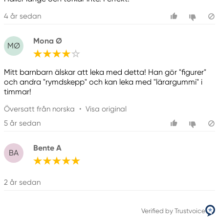
4 år sedan
Mona Ø
MØ
Mitt barnbarn älskar att leka med detta! Han gör "figurer"
och andra "rymdskepp" och kan leka med "lärargummi" i
timmar!
Översatt från norska
•
Visa original
5 år sedan
Bente A
BA
2 år sedan
Verified by Trustvoice