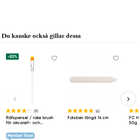
Du kanske också gillar dessa
-20%
(9
)
(6
)
Räfspensel / rake brush
Falsben längd 14 cm
FC H
för akvarell- och
50g
akrylfärger – 15 mm brett
syntetborst
Member Treat