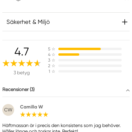
Säkerhet & Miljö
Ansvarig EU
4.7
5
☆
Faber-Castell
4
☆
Faber-Castell Ag
3
☆
Nürnberger Straße 2
2
☆
1
☆
90546 Stein, Germany
3 betyg
info@Faber-Castell.de
+49 (0) 911 9965-0
Recensioner (3)
Camilla W
CW
Häftmassan är i precis den konsistens som jag behöver.
Håller länge och torkar inte. Perfekt!