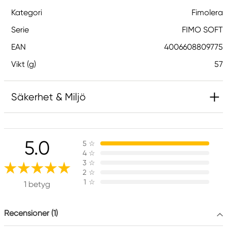
Kategori
Fimolera
Serie
FIMO SOFT
EAN
4006608809775
Vikt (g)
57
Säkerhet & Miljö
Ansvarig EU
5.0
5
☆
FIMO
4
☆
STEADTLER Mars BMbH & CO. KG
3
☆
MOOSAECKERstr. 3
2
☆
1
☆
90427 Nuernberg, Germany
1 betyg
Info_EN.CA@staedtler.com
+49(0)9911
Recensioner (1)