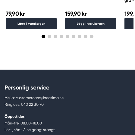
grå –
detal
79,90 kr
159,90 kr
199,
Lägg i varukorgen
Lägg i varukorgen
Personlig service
Mejla: customercare@kreatima.se
Ring oss: 040 22 30 70
Öppettider:
Mån-fre: 08.00-18.00
Lör-, sön- & helgdag: stängt