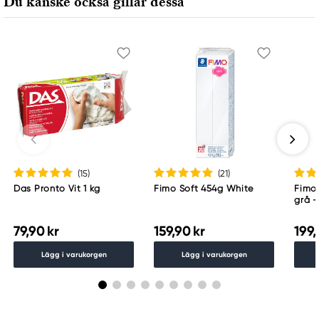
Du kanske också gillar dessa
(15
)
(21
)
Das Pronto Vit 1 kg
Fimo Soft 454g White
Fimo 
grå –
detal
79,90 kr
159,90 kr
199,
Lägg i varukorgen
Lägg i varukorgen