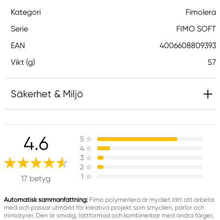
Kategori
Fimolera
Serie
FIMO SOFT
EAN
4006608809393
Vikt (g)
57
Säkerhet & Miljö
Ansvarig EU
4.6
5
☆
FIMO
4
☆
STEADTLER Mars BMbH & CO. KG
3
☆
MOOSAECKERstr. 3
2
☆
1
☆
90427 Nuernberg, Germany
17 betyg
Info_EN.CA@staedtler.com
+49(0)9911
Automatisk sammanfattning:
Fimo polymerlera är mycket lätt att arbeta
med och passar utmärkt för kreativa projekt som smycken, pärlor och
miniatyrer. Den är smidig, lättformad och kombinerbar med andra färger,