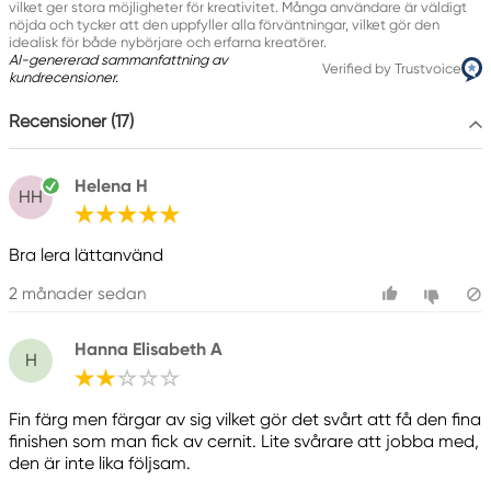
vilket ger stora möjligheter för kreativitet. Många användare är väldigt
nöjda och tycker att den uppfyller alla förväntningar, vilket gör den
idealisk för både nybörjare och erfarna kreatörer.
AI-genererad sammanfattning av
Verified by Trustvoice
kundrecensioner.
Recensioner (17)
Helena H
HH
Bra lera lättanvänd
2 månader sedan
Hanna Elisabeth A
H
Fin färg men färgar av sig vilket gör det svårt att få den fina
finishen som man fick av cernit. Lite svårare att jobba med,
den är inte lika följsam.