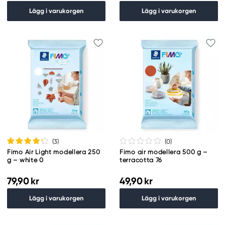
Lägg i varukorgen
Lägg i varukorgen
(3
)
(0
)
Fimo Air Light modellera 250
Fimo air modellera 500 g –
g – white 0
terracotta 76
79,90 kr
49,90 kr
Lägg i varukorgen
Lägg i varukorgen