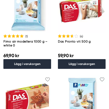
(1
)
(4
)
Fimo air modellera 1000 g –
Das Pronto vit 500 g
white 0
69,90 kr
59,90 kr
Lägg i varukorgen
Lägg i varukorgen