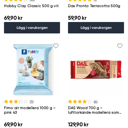
Hobby Clay Classic 500 g vit
Das Pronto Terracotta 500g
69,90 kr
59,90 kr
Lägg i varukorgen
Lägg i varukorgen
(3
)
(6
)
Fimo air modellera 1000 g –
DAS Wood 700 g –
pink 43
lufttorkande modellera som
blir träliknande efter härdning
69,90 kr
129,90 kr