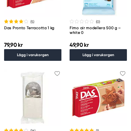
(5
)
(0
)
Das Pronto Terracotta 1 kg
Fimo air modellera 500 g –
white 0
79,90 kr
49,90 kr
Lägg i varukorgen
Lägg i varukorgen
(16
)
(1
)