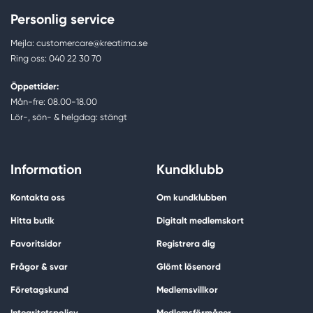
Personlig service
Mejla: customercare@kreatima.se
Ring oss: 040 22 30 70
Öppettider:
Mån-fre: 08.00-18.00
Lör-, sön- & helgdag: stängt
Information
Kundklubb
Kontakta oss
Om kundklubben
Hitta butik
Digitalt medlemskort
Favoritsidor
Registrera dig
Frågor & svar
Glömt lösenord
Företagskund
Medlemsvillkor
Integritetspolicy
Medlemsförmåner