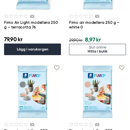
(0
)
(0
)
Fimo Air Light modellera 250
Fimo air modellera 250 g –
g – terracotta 76
white 0
79,90 kr
8,97 kr
29,90 kr
Slut online
Lägg i varukorgen
Hitta i butik
(0
)
(0
)