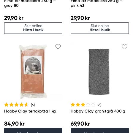
Fimo air modellera 250 g –
Fimo air modellera 250 g –
grey 80
pink 43
29,90 kr
29,90 kr
Slut online
Slut online
Hitta i butik
Hitta i butik
(6
)
(6
)
Hobby Clay terrakotta 1 kg
Hobby Clay granitgrå 400 g
84,90 kr
69,90 kr