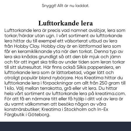
Snyggt! Allt är nu laddat.
Lufttorkande lera
Lufttorkande lera är precis vad namnet avslöjar, lera som
torkar/härdar utan ugn. I vårt sortiment av lufttorkande
lera hittar du till exempel ett välsorterat utbud av lera
från Hobby Clay. Hobby clay är en lättformad lera som
får en keramikliknande yta när den torkat. Denna typ av
lera ska knådas grundligt så att den blir mjuk och jämn
och för att inget ska trilla av under tiden som leran torkar
till sitt slutresultat. Här finns också Silkis papperslera, en
lufttorkande lera som är lättarbetad, väger lätt och
otroligt populär bland nybörjare. Hos Kreatima hittar du
lufttorkande lera i förpackningar om allt från 250 gram till
1 kilo. Välj mellan terrakotta, grå eller vit lera. Du hittar
hela vårt sortiment av lufttorkande lera på kreatima.com.
För att få en närmare titt eller få hjälp i ditt val av lera är
du varmt välkommen att besöka någon av våra
konstnärsbutiker; Kreatima i Stockholm och In-Ex
Färgbutik i Göteborg.