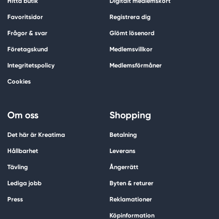
Hitta butik
Digitalt medlemskort
Favoritsidor
Registrera dig
Frågor & svar
Glömt lösenord
Företagskund
Medlemsvillkor
Integritetspolicy
Medlemsförmåner
Cookies
Om oss
Shopping
Det här är Kreatima
Betalning
Hållbarhet
Leverans
Tävling
Ångerrätt
Lediga jobb
Byten & returer
Press
Reklamationer
Köpinformation