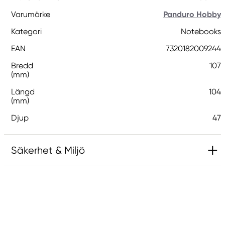
Varumärke
Panduro Hobby
Kategori
Notebooks
EAN
7320182009244
Bredd
107
(mm)
Längd
104
(mm)
Djup
47
Säkerhet & Miljö
Ansvarig EU
Panduro Hobby
Panduro
205 14 Malmö, Sweden