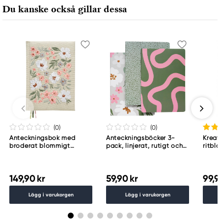
Du kanske också gillar dessa
www.panduro.com
+46 (04) 22 30 70
(0
)
(0
)
Anteckningsbok med
Anteckningsböcker 3-
Krea
broderat blommigt
pack, linjerat, rutigt och
ritbl
omslag, A5 (148×210 mm),
prickigt, A5 (148×210 mm),
30 sv
80 ark, 80 g/m²
32 ark
149,90 kr
59,90 kr
99,9
Lägg i varukorgen
Lägg i varukorgen