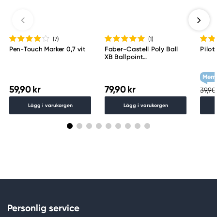
(7
)
(1
)
Pen-Touch Marker 0,7 vit
Faber-Castell Poly Ball
Pilot
XB Ballpoint
kulspetspenna – Rose
Memb
59,90 kr
79,90 kr
39,90
Lägg i varukorgen
Lägg i varukorgen
Personlig service