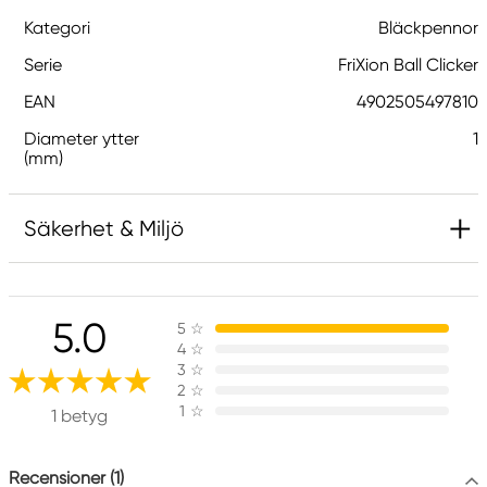
Kategori
Bläckpennor
Serie
FriXion Ball Clicker
EAN
4902505497810
Diameter ytter
1
(mm)
Säkerhet & Miljö
Ansvarig EU
5.0
5
☆
Pilot
4
☆
Pilot Europé
3
☆
PAE de la Caille
2
☆
1
☆
74350 Allonzier-la-Caille, France
1 betyg
contactus@piloteurope.com
+33 4 50 08 30 00
Recensioner (1)