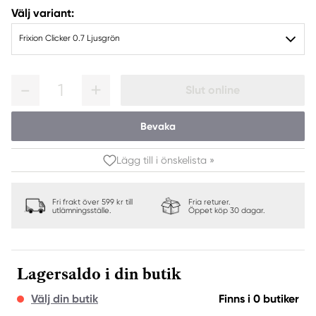
Välj variant:
Frixion Clicker 0.7 Ljusgrön
1
Slut online
Bevaka
Lägg till i önskelista »
Fri frakt över 599 kr till
Fria returer.
utlämningsställe.
Öppet köp 30 dagar.
Lagersaldo i din butik
Välj din butik
Finns i 0 butiker