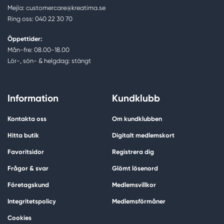
Mejla: customercare@kreatima.se
Ring oss: 040 22 30 70
Öppettider:
Mån-fre: 08.00-18.00
Lör-, sön- & helgdag: stängt
Information
Kundklubb
Kontakta oss
Om kundklubben
Hitta butik
Digitalt medlemskort
Favoritsidor
Registrera dig
Frågor & svar
Glömt lösenord
Företagskund
Medlemsvillkor
Integritetspolicy
Medlemsförmåner
Cookies