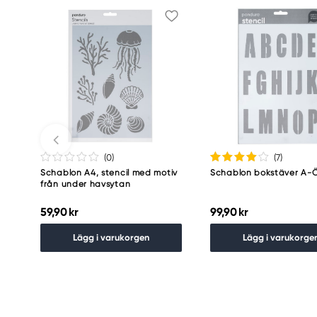
(0
)
(7
)
Schablon A4, stencil med motiv
Schablon bokstäver A-Ö
från under havsytan
59,90 kr
99,90 kr
Lägg i varukorgen
Lägg i varukorge