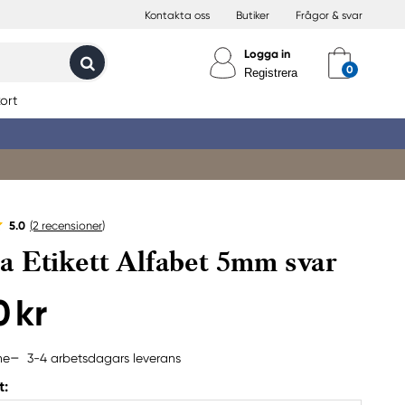
Kontakta oss
Butiker
Frågor & svar
Logga in
Registrera
ort
5.0
(2
recensioner
)
 Etikett Alfabet 5mm svar
0 kr
3-4 arbetsdagars leverans
ne
t: