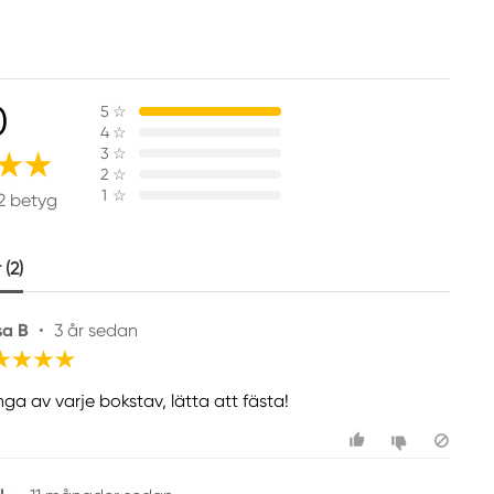
0
5
☆
4
☆
3
☆
2
☆
1
☆
2 betyg
(2)
sa B
•
3 år sedan
ga av varje bokstav, lätta att fästa!