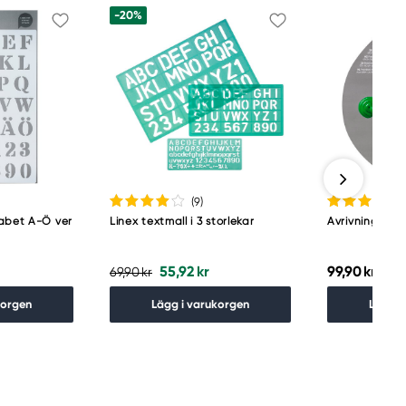
-20%
(9
)
fabet A-Ö ver
Linex textmall i 3 storlekar
Avrivningspal
55,92 kr
99,90 kr
69,90 kr
korgen
Lägg i varukorgen
Lägg i