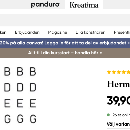
ken
Erbjudanden
Magazine
Lilla konstnären
Presentk
20% på alla canvas! Logga in för att ta del av erbjudandet »
Allt till din kursstart – handla här »
Herma
39,9
26 st onli
Välj varian