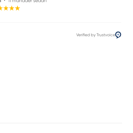
l
•
11 månader sedan
Verified by Trustvoice