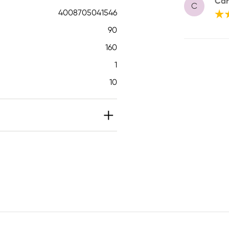
Car
C
4008705041546
90
160
1
10