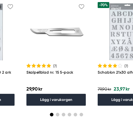
-70%
(7
)
(7
)
 2 ark
Skalpellblad nr. 15 5-pack
Schablon 21x30 al
29,90 kr
23,97 kr
79,90 kr
n
Lägg i varukorgen
Lägg i varu