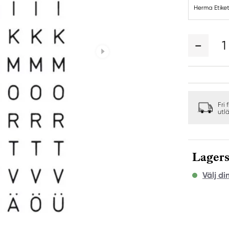
Herma Etike
1
Fri 
utl
Lagers
Välj di