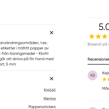
5.
 användningsområden, t.ex.
Baserat på 
tiketter i träfritt papper av
från lösningsmedel - Klorfri
 går att skriva på för hand med
Recensioner 
vart; 5 mm
Kaj
KB
Mån
104565
Herma
Pappersstickers