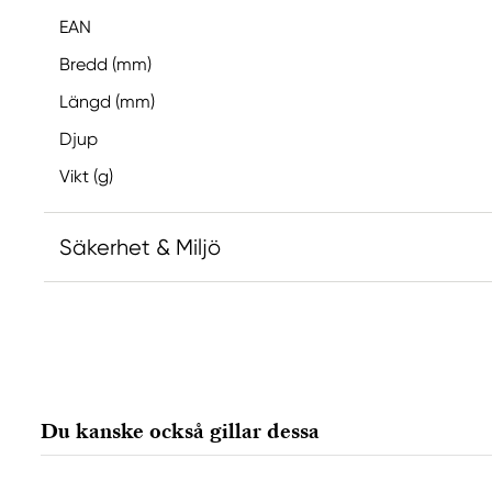
EAN
Bredd (mm)
Längd (mm)
Djup
Vikt (g)
Säkerhet & Miljö
Ansvarig EU
Herma
HERMA GmbH
Heinrich-Hermann-Straße 14
Du kanske också gillar dessa
Filderstadt, Baden-Württemberg, 70794, Germany
info@hermame.com