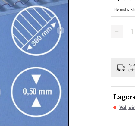
Hermoli ark
1
Fri 
utl
Lagers
Välj di