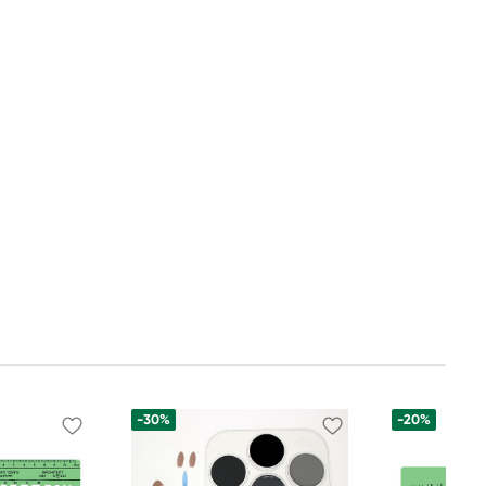
-30%
-20%