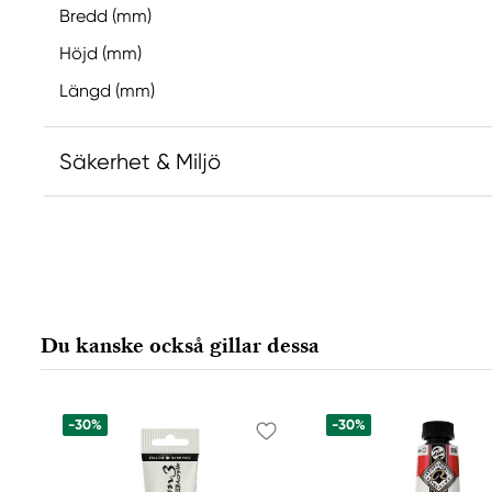
Bredd (mm)
Höjd (mm)
Längd (mm)
Säkerhet & Miljö
Ansvarig EU
Hermoli
Hahnemühle FineArt GmbH
Hahnestraße 5
Du kanske också gillar dessa
37586 Dassel, Germany
info@jhcon.de
+ 49 5561 791-505
-30%
-30%