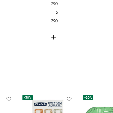
290
6
390
-30%
-20%