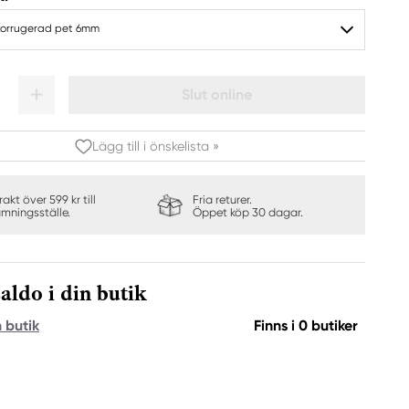
 korrugerad pet 6mm
Slut online
Lägg till i önskelista »
frakt över 599 kr till
Fria returer.
ämningsställe.
Öppet köp 30 dagar.
aldo i din butik
n butik
Finns i 0 butiker