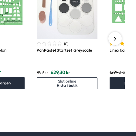
(0
)
blon
PanPastel Startset Greyscale
Linex kombina
r
103
629,30 kr
129,90 kr
899 kr
Slut online
korgen
Lägg i
Hitta i butik