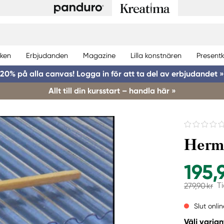
ken
Erbjudanden
Magazine
Lilla konstnären
Presentk
20% på alla canvas! Logga in för att ta del av erbjudandet »
Allt till din kursstart – handla här »
Hermo
195,
T
279,90 kr
Slut onlin
Välj varian