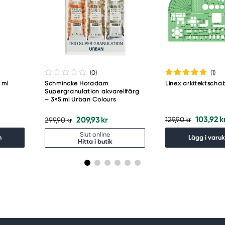
(0
)
(1
)
 ml
Schmincke Horadam
Linex arkitektscha
6
Supergranulation akvarellfärg
– 3×5 ml Urban Colours
103,92 k
209,93 kr
129,90 kr
299,90 kr
Slut online
n
Lägg i varu
Hitta i butik