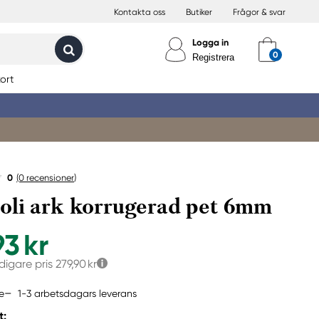
Kontakta oss
Butiker
Frågor & svar
Logga in
Registrera
ort
0
(0
recensioner
)
li ark korrugerad pet 6mm
93 kr
idigare pris
279,90 kr
1-3 arbetsdagars leverans
e
t: