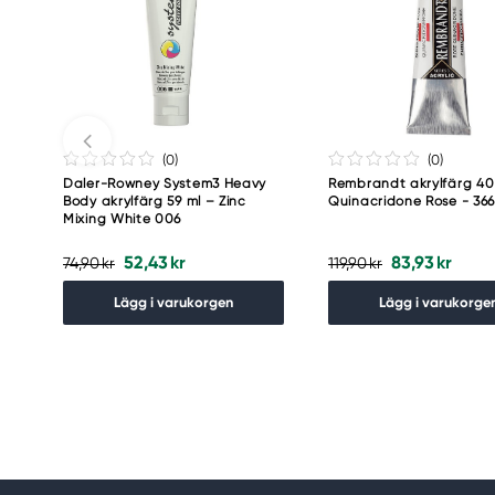
(0
)
(0
)
Daler-Rowney System3 Heavy
Rembrandt akrylfärg 40
Body akrylfärg 59 ml – Zinc
Quinacridone Rose - 36
Mixing White 006
52,43 kr
83,93 kr
74,90 kr
119,90 kr
Lägg i varukorgen
Lägg i varukorge