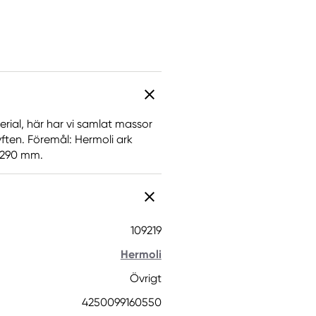
erial, här har vi samlat massor
yften. Föremål: Hermoli ark
d 290 mm.
109219
Hermoli
Övrigt
4250099160550