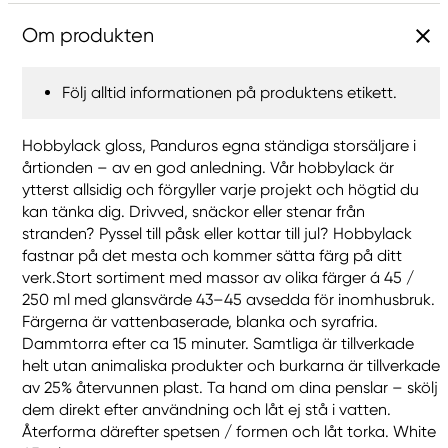
Om produkten
Följ alltid informationen på produktens etikett.
Hobbylack gloss, Panduros egna ständiga storsäljare i
årtionden – av en god anledning. Vår hobbylack är
ytterst allsidig och förgyller varje projekt och högtid du
kan tänka dig. Drivved, snäckor eller stenar från
stranden? Pyssel till påsk eller kottar till jul? Hobbylack
fastnar på det mesta och kommer sätta färg på ditt
verk.Stort sortiment med massor av olika färger á 45 /
250 ml med glansvärde 43–45 avsedda för inomhusbruk.
Färgerna är vattenbaserade, blanka och syrafria.
Dammtorra efter ca 15 minuter. Samtliga är tillverkade
helt utan animaliska produkter och burkarna är tillverkade
av 25% återvunnen plast. Ta hand om dina penslar – skölj
dem direkt efter användning och låt ej stå i vatten.
Återforma därefter spetsen / formen och låt torka. White