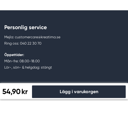
Personlig service
Mejla: customercare@kreatima.se
Ring oss: 040 22 30 70
Öppettider:
Mån-fre: 08.00-18.00
Lör-, sön- & helgdag: stängt
Information
Kundklubb
54,90 kr
Lägg i varukorgen
Kontakta oss
Om kundklubben
Till kassan
Hitta butik
Digitalt medlemskort
Favoritsidor
Registrera dig