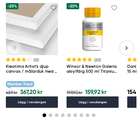
-20%
-20%
(12
)
(20
)
Kreatima Artist's djup
Winsor & Newton Galeria
Danie
canvas / målarduk med 4
akrylfärg 500 ml Titanium
15 ml
cm djup – 60×80 cm, 300
White 644
g/m²
Member Treat
367,20 kr
159,92 kr
154,
459 kr
199,90 kr
Lägg i varukorgen
Lägg i varukorgen