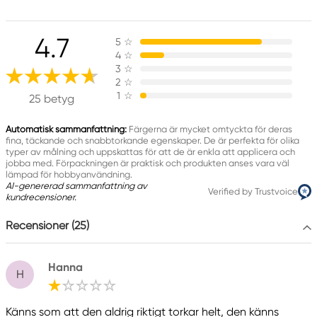
Innehåller 5-klor-2-metyl-2H-isotiazol-3-one
och 2-metyl-2H-isotiazol-3-one (3:1) och 1,2-
4.7
5
☆
benzisotiazol-3(2H)-on (biocid). Kan orsaka en
4
☆
allergisk reaktion.
3
☆
2
☆
Innehåller 2-metyl-2H-isotiazol-3-on (biocid).
1
☆
25 betyg
Kan orsaka en allergisk reaktion.
Automatisk sammanfattning:
Färgerna är mycket omtyckta för deras
fina, täckande och snabbtorkande egenskaper. De är perfekta för olika
Ansvarig EU
typer av målning och uppskattas för att de är enkla att applicera och
jobba med. Förpackningen är praktisk och produkten anses vara väl
Panduro Hobbylack
lämpad för hobbyanvändning.
AI-genererad sammanfattning av
Panduro
Verified by Trustvoice
kundrecensioner.
205 14 Malmö, Sweden
www.panduro.com
Recensioner (25)
+46 (04) 22 30 70
Hanna
H
Känns som att den aldrig riktigt torkar helt, den känns