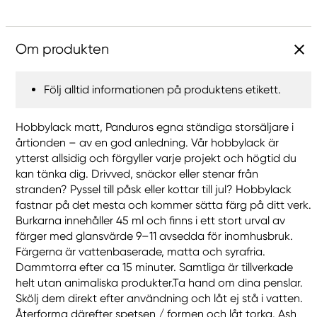
Om produkten
Följ alltid informationen på produktens etikett.
Hobbylack matt, Panduros egna ständiga storsäljare i
årtionden – av en god anledning. Vår hobbylack är
ytterst allsidig och förgyller varje projekt och högtid du
kan tänka dig. Drivved, snäckor eller stenar från
stranden? Pyssel till påsk eller kottar till jul? Hobbylack
fastnar på det mesta och kommer sätta färg på ditt verk.
Burkarna innehåller 45 ml och finns i ett stort urval av
färger med glansvärde 9–11 avsedda för inomhusbruk.
Färgerna är vattenbaserade, matta och syrafria.
Dammtorra efter ca 15 minuter. Samtliga är tillverkade
helt utan animaliska produkter.Ta hand om dina penslar.
Skölj dem direkt efter användning och låt ej stå i vatten.
Återforma därefter spetsen / formen och låt torka. Ash