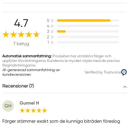
Innehåller 5-klor-2-metyl-2H-isotiazol-3-one
och 2-metyl-2H-isotiazol-3-one (3:1) och 1,2-
4.7
5
☆
benzisotiazol-3(2H)-on (biocid). Kan orsaka en
4
☆
allergisk reaktion.
3
☆
2
☆
1
☆
7 betyg
Ansvarig EU
Automatisk sammanfattning:
Produkten har utmärkta färger och
Panduro Hobbylack
uppfyller förväntningarna. Kunderna är mycket nöjda med de precisa
färgmatchningarna.
Panduro
AI-genererad sammanfattning av
Verified by Trustvoice
205 14 Malmö, Sweden
kundrecensioner.
www.panduro.com
Recensioner (7)
+46 (04) 22 30 70
Gunnel H
GH
Färger stämmer exakt som de kunniga biträden föreslog