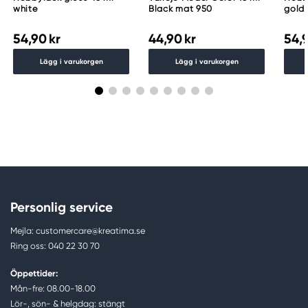
white
Black mat 950
gold
54,90 kr
44,90 kr
54,9
Lägg i varukorgen
Lägg i varukorgen
Personlig service
Mejla: customercare@kreatima.se
Ring oss: 040 22 30 70
Öppettider:
Mån-fre: 08.00-18.00
Lör-, sön- & helgdag: stängt