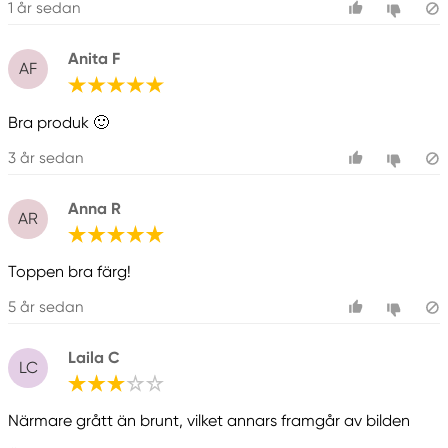
1 år sedan
Anita F
AF
Bra produk 🙂
3 år sedan
Anna R
AR
Toppen bra färg!
5 år sedan
Laila C
LC
Närmare grått än brunt, vilket annars framgår av bilden