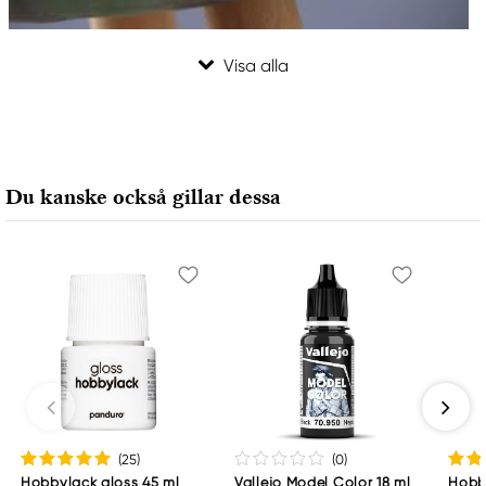
Du kanske också gillar dessa
(25
)
(0
)
Hobbylack gloss 45 ml
Vallejo Model Color 18 ml
Hobb