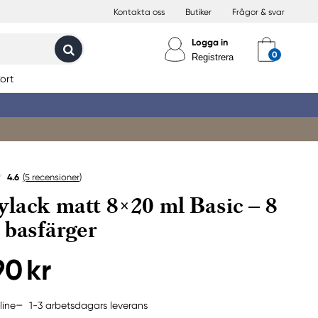
Kontakta oss
Butiker
Frågor & svar
Logga in
Registrera
ort
4.6
(5
recensioner
)
lack matt 8×20 ml Basic – 8
 basfärger
90 kr
1-3 arbetsdagars leverans
line