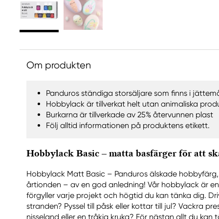
Om produkten
Panduros ständiga storsäljare som finns i jättem
Hobbylack är tillverkat helt utan animaliska prod
Burkarna är tillverkade av 25% återvunnen plast
Följ alltid informationen på produktens etikett.
Hobbylack Basic – matta basfärger för att s
Hobbylack Matt Basic – Panduros älskade hobbyfärg, e
årtionden – av en god anledning! Vår hobbylack är en
förgyller varje projekt och högtid du kan tänka dig. Dri
stranden? Pyssel till påsk eller kottar till jul? Vackra p
nisseland eller en tråkig kruka? För nästan allt du kan