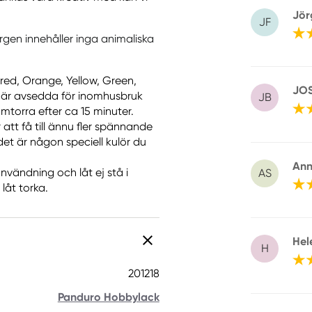
Jör
JF
rgen innehåller inga animaliska
red, Orange, Yellow, Green,
JOS
a är avsedda för inomhusbruk
JB
torra efter ca 15 minuter.
 att få till ännu fler spännande
det är någon speciell kulör du
Ann
nvändning och låt ej stå i
AS
låt torka.
Hel
H
201218
Panduro Hobbylack