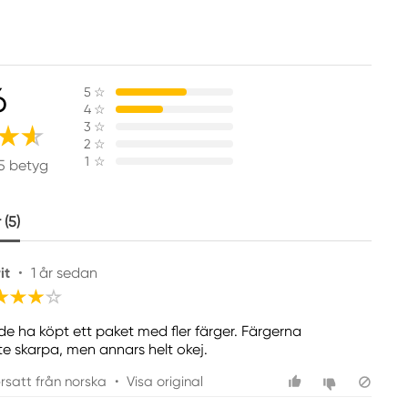
6
5
☆
4
☆
3
☆
2
☆
1
☆
5 betyg
(5)
it
•
1 år sedan
de ha köpt ett paket med fler färger. Färgerna
ite skarpa, men annars helt okej.
rsatt från norska
•
Visa original