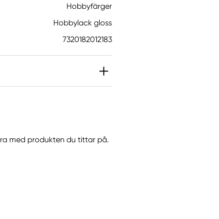
Hobbyfärger
Hobbylack gloss
7320182012183
 2-metyl-2H-isotiazol-
 Kan orsaka en allergisk
orsaka en allergisk
göra med produkten du tittar på.