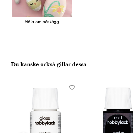
www.panduro.com
+46 (04) 22 30 70
Måla om påskägg
Du kanske också gillar dessa