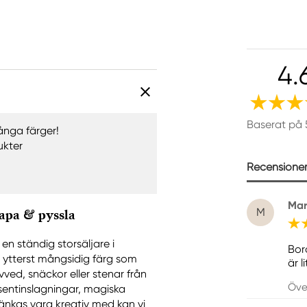
4.
Baserat på 
ånga färger!
ukter
Recensioner 
Mar
M
kapa & pyssla
n ständig storsäljare i
Bor
 ytterst mångsidig färg som
är l
vved, snäckor eller stenar från
Öve
resentinslagningar, magiska
 tänkas vara kreativ med kan vi