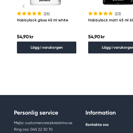
(25
)
(23
)
Hobbylack gloss 45 ml white
Hobbylack matt 45 ml b
54,90 kr
54,90 kr
Lägg i varukorgen
Lägg i varukorge
Personlig service
Information
Mejla: customercare@kreatima.se
Kontakta oss
Ring oss: 040 22 30 70