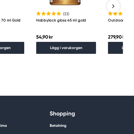
(33
)
l 70 ml Gold
Hobbylack gloss 45 ml gold
Outdoor paint
54,90 kr
279,90 kr
korgen
Lägg i varukorgen
Lägg i
Shopping
tima
Betalning