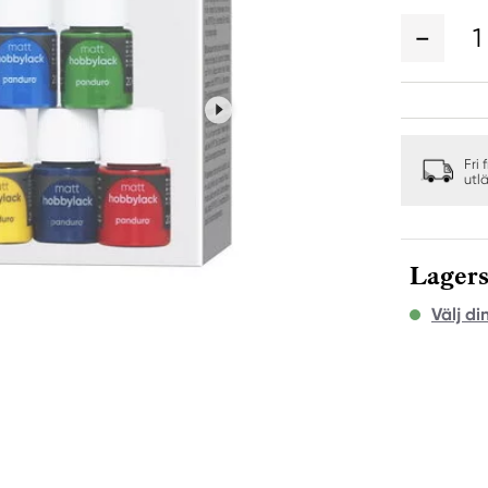
1
Fri 
utl
Lagers
Välj di