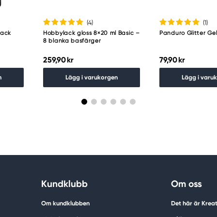
(4
)
(1
)
lack
Hobbylack gloss 8×20 ml Basic –
Panduro Glitter Ge
8 blanka basfärger
259,90 kr
79,90 kr
n
Lägg i varukorgen
Lägg i varu
Kundklubb
Om oss
Om kundklubben
Det här är Krea