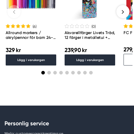
(6
)
(0
)
Allround markers /
Akvarellfärger Livets Träd,
FC F
akrylpennor för barn 24-
12 färger i metalletui +
pack
pensel
279,
329 kr
239,90 kr
Lägg i varukorgen
Lägg i varukorgen
Personlig service
Mejla: customercare@kreatima.se