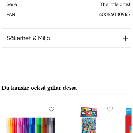
Serie
The little artist
EAN
4005401109167
Säkerhet & Miljö
Produktmärkning
Ansvarig EU
Du kanske också gillar dessa
Faber-Castell
Faber-Castell Ag
Nürnberger Straße 2
90546 Stein, Germany
info@Faber-Castell.de
+49 (0) 911 9965-0