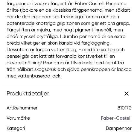
färgpennor i vackra färger från Faber Castell. Pennorna
är lite tjockare en de klassiska färgpennorna, men såklart
har de den ergonomiska trekantiga formen och den
patenterade knottriga grip zonen som ger ett bra grepp.
Färgstiften är mjuka, med högt pigment innehåll, men
ändå mycket bryttåliga. I Jumbo pennorna är de extra
breda vilket ger en skön känsla vid färgläggning.
Dessutom är färgen vattenlöslig, - med lite vatten och
pensel går det lätt att förvandla konstverket till en
akvarellmålning! Pennorna är tillverkade i certifierat trä
från hållbart skogsbruk och själva pennkroppen är lackad
med vattenbaserad lack.
Produktdetaljer
Artikelnummer
810170
Varumärke
Faber-Castell
Kategori
Barnpennor