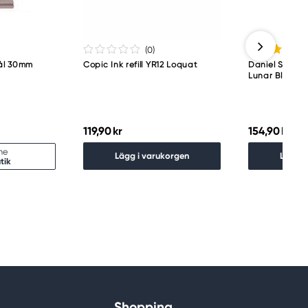
(0
)
ål 30mm
Copic Ink refill YR12 Loquat
Daniel Smith a
Lunar Black
119,90 kr
154,90 kr
ine
Lägg i varukorgen
Lägg i
tik
Shopping