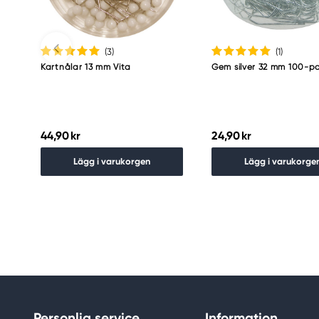
(3
)
(1
)
Kartnålar 13 mm Vita
Gem silver 32 mm 100-p
44,90 kr
24,90 kr
Lägg i varukorgen
Lägg i varukorge
Personlig service
Information