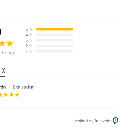
0
5
☆
4
☆
3
☆
2
☆
1
☆
1 betyg
(1)
tin
•
2 år sedan
Verified by Trustvoice