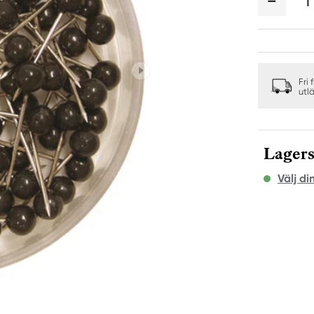
1
Fri 
utl
Lagers
Välj di