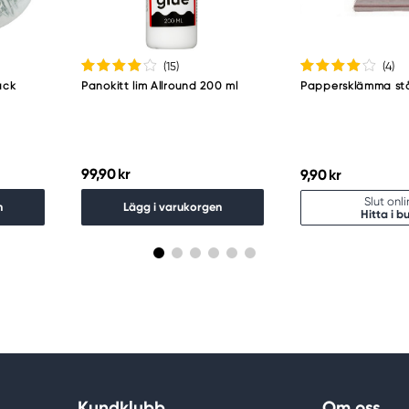
(15
)
(4
)
ack
Panokitt lim Allround 200 ml
Pappersklämma st
99,90 kr
9,90 kr
Slut onl
n
Lägg i varukorgen
Hitta i bu
Kundklubb
Om oss