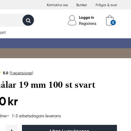
Kontakta oss
Butiker
Frågor & svar
Logga in
Registrera
ort
5.0
(1
recensioner
)
ålar 19 mm 100 st svart
0 kr
1-3 arbetsdagars leverans
line