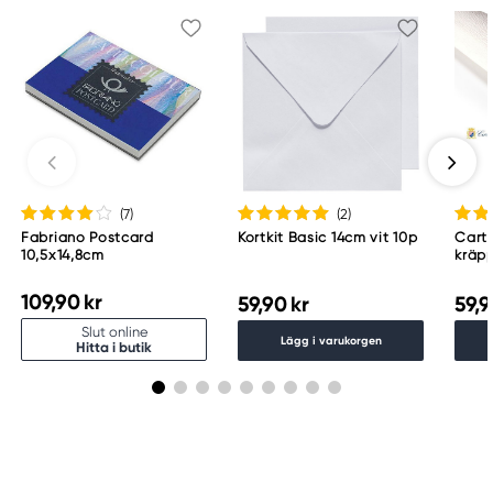
(7
)
(2
)
Fabriano Postcard
Kortkit Basic 14cm vit 10p
Cart
10,5x14,8cm
kräpp
g rul
50×2
109,90 kr
59,90 kr
59,9
Slut online
Lägg i varukorgen
Hitta i butik