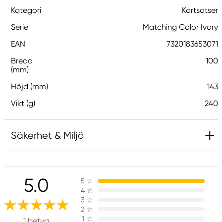
Kategori
Kortsatser
Serie
Matching Color Ivory
EAN
7320183653071
Bredd
100
(mm)
Höjd (mm)
143
Vikt (g)
240
Säkerhet & Miljö
Ansvarig EU
5.0
5
☆
Matching Color
4
☆
Panduro
3
☆
205 14 Malmö, Sweden
2
☆
1
☆
www.panduro.com
1 betyg