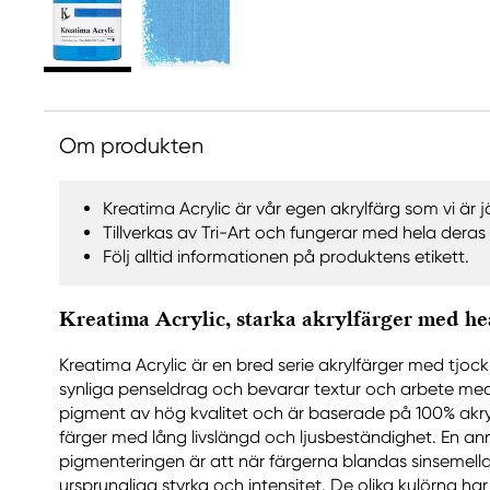
Om produkten
Kreatima Acrylic är vår egen akrylfärg som vi är j
Tillverkas av Tri-Art och fungerar med hela deras
Följ alltid informationen på produktens etikett.
Kreatima Acrylic, starka akrylfärger med h
Kreatima Acrylic är en bred serie akrylfärger med tjoc
synliga penseldrag och bevarar textur och arbete me
pigment av hög kvalitet och är baserade på 100% akryl
färger med lång livslängd och ljusbeständighet. En a
pigmenteringen är att när färgerna blandas sinsemellan
ursprungliga styrka och intensitet. De olika kulörna har