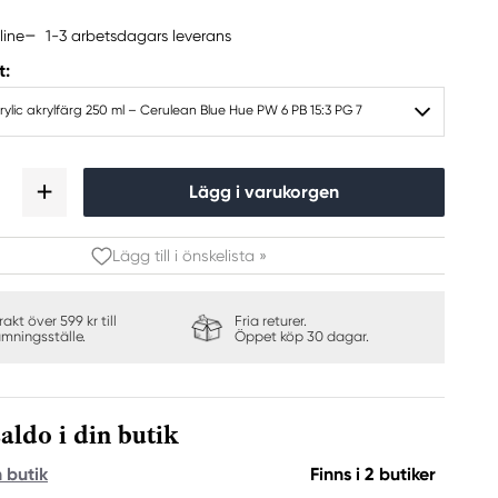
1-3 arbetsdagars leverans
line
t:
ylic akrylfärg 250 ml – Cerulean Blue Hue PW 6 PB 15:3 PG 7
Lägg i varukorgen
Lägg till i önskelista »
frakt över 599 kr till
Fria returer.
ämningsställe.
Öppet köp 30 dagar.
aldo i din butik
n butik
Finns i 2 butiker