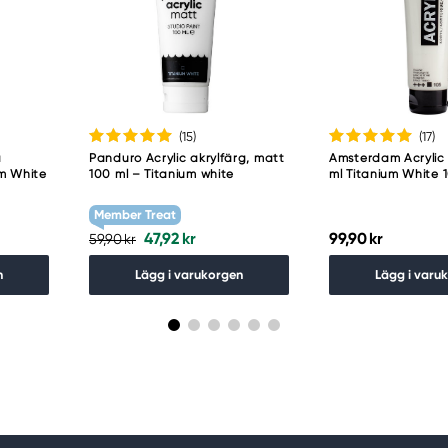
(15
)
(17
)
a
Panduro Acrylic akrylfärg, matt
Amsterdam Acrylic 
um White
100 ml – Titanium white
ml Titanium White 
Member Treat
47,92 kr
99,90 kr
59,90 kr
n
Lägg i varukorgen
Lägg i varu