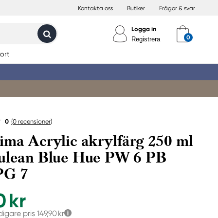
Kontakta oss
Butiker
Frågor & svar
Logga in
Registrera
ort
0
(0
recensioner
)
ima Acrylic akrylfärg 250 ml
ulean Blue Hue PW 6 PB
PG 7
0 kr
digare pris
149,90 kr