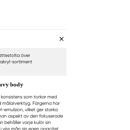
ättestolta över
 akryl-sortiment
eavy body
k konsistens som torkar med
d målarverktyg. Färgerna har
-emulsion, vilket ger starka
nnan aspekt av den fokuserade
 behåller varje kulör sin
 i viss mån sin egen opacitet