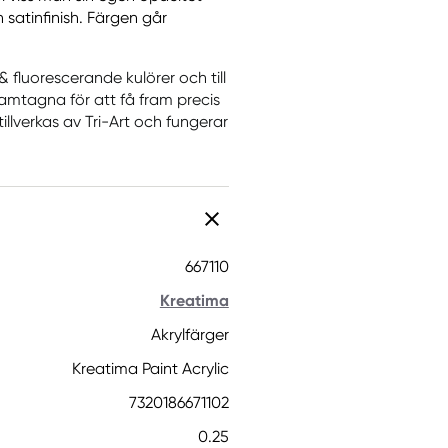
satinfinish. Färgen går
& fluorescerande kulörer och till
ramtagna för att få fram precis
llverkas av Tri-Art och fungerar
667110
Kreatima
Akrylfärger
Kreatima Paint Acrylic
7320186671102
0.25