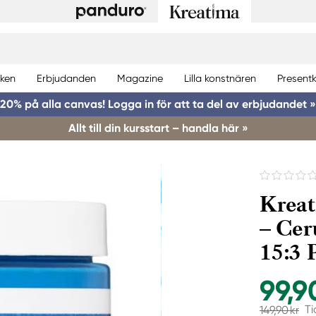
ken
Erbjudanden
Magazine
Lilla konstnären
Presentk
20% på alla canvas! Logga in för att ta del av erbjudandet »
Allt till din kursstart – handla här »
Kreat
– Cer
15:3 
99,9
Ti
149,90 kr