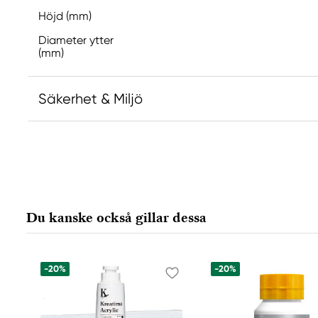
Höjd (mm)
Diameter ytter
(mm)
Säkerhet & Miljö
Innehåller 5-klor-2-metyl-2H-isotiazol-3-one och
3-one (3:1) och 1,2-benzisotiazol-3(2H)-on (biocid).
reaktion.
Innehåller 2,2',2"-(hexahydro-1,3,5-triazin-1,3,5-triy
en allergisk reaktion.
Du kanske också gillar dessa
Ansvarig EU
-20%
-20%
Kreatima
Panduro
205 14 Malmö, Sweden