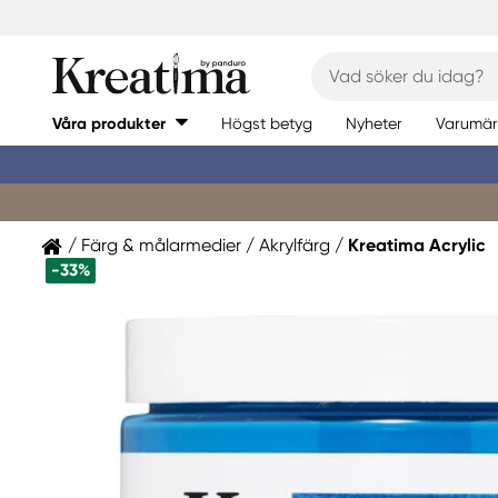
Våra produkter
Högst betyg
Nyheter
Varumär
Färg & målarmedier
Akrylfärg
Kreatima Acrylic
-33%