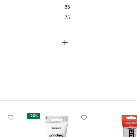
85
75
 2-metyl-2H-isotiazol-
 Kan orsaka en allergisk
l)trietanol. Kan orsaka
-20%