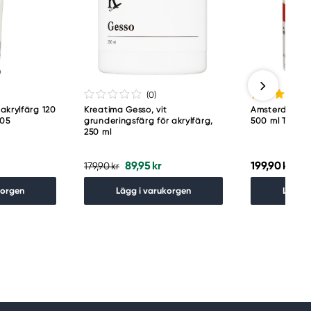
(0
)
akrylfärg 120
Kreatima Gesso, vit
Amsterdam Acr
105
grunderingsfärg för akrylfärg,
500 ml Titani
250 ml
89,95 kr
199,90 kr
179,90 kr
korgen
Lägg i varukorgen
Lägg i