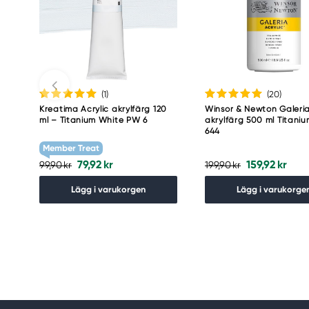
www.panduro.com
+46 (04) 22 30 70
(1
)
(20
)
Kreatima Acrylic akrylfärg 120
Winsor & Newton Galeri
ml – Titanium White PW 6
akrylfärg 500 ml Titani
644
Member Treat
79,92 kr
159,92 kr
99,90 kr
199,90 kr
Lägg i varukorgen
Lägg i varukorge