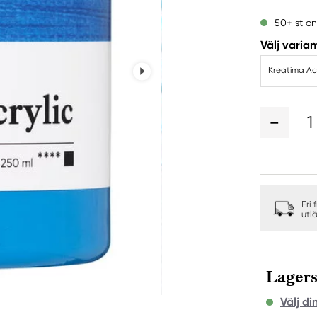
50+ st on
Välj varian
Kreatima Acr
1
Fri 
utl
Lagers
Välj di