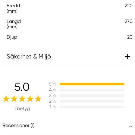
Bredd
220
(mm)
Längd
270
(mm)
Djup
20
Säkerhet & Miljö
Ansvarig EU
5.0
5
☆
Kreatima
4
☆
Panduro
3
☆
205 14 Malmö, Sweden
2
☆
1
☆
www.panduro.com
1 betyg
+46 (04) 22 30 70
Recensioner (1)