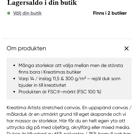
Lagersaldo i din butik
Välj din butik
Finns i 2 butiker
Om produkten
Många storlekar att välja mellan men de största
finns bara i Kreatimas butiker
Varp 14 / inslag 11,5 & 300 g/m² – rejäl duk som
bjuder in till kreativitet
Produkten är FSC®-märkt (FSC 100 %)
Kreatima Artists stretched canvas. En uppspänd canvas /
målarduk är en utmärkt grund till eget skapande och vi
har massor av storlekar. Här får du en helt egen yta att
uttrycka dig på med oljefärg, akrylfärg eller mixed media.
Duken är tillverkad av 65% polyester / 35% bomull och har