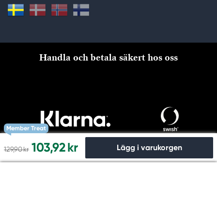
Handla och betala säkert hos oss
Member Treat
103,92 kr
Lägg i varukorgen
129,90 kr
Till kassan