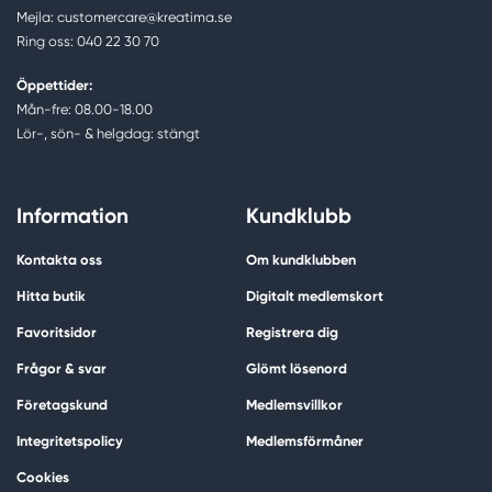
Mejla: customercare@kreatima.se
Ring oss: 040 22 30 70
Öppettider:
Mån-fre: 08.00-18.00
Lör-, sön- & helgdag: stängt
Information
Kundklubb
Kontakta oss
Om kundklubben
Hitta butik
Digitalt medlemskort
Favoritsidor
Registrera dig
Frågor & svar
Glömt lösenord
Företagskund
Medlemsvillkor
Integritetspolicy
Medlemsförmåner
Cookies