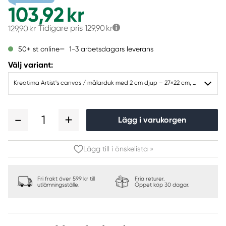
103,92 kr
Tidigare pris
129,90 kr
129,90 kr
1-3 arbetsdagars leverans
50+ st online
Välj variant:
Kreatima Artist's canvas / målarduk med 2 cm djup – 27×22 cm, 300g/m²
1
Lägg i varukorgen
Lägg till i önskelista »
Fri frakt över 599 kr till
Fria returer.
utlämningsställe.
Öppet köp 30 dagar.