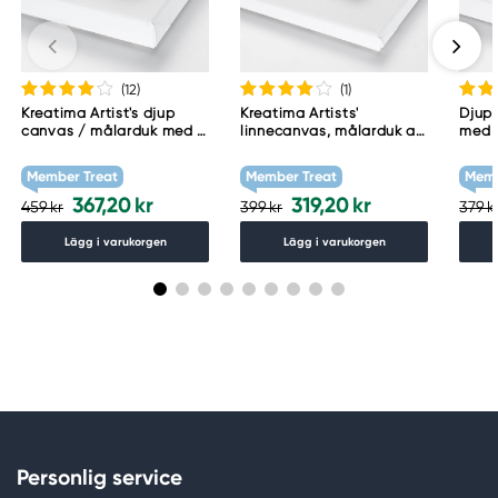
(12
)
(1
)
Kreatima Artist's djup
Kreatima Artists'
Djup
canvas / målarduk med 4
linnecanvas, målarduk av
med 3
cm djup – 60×80 cm, 300
linne 50×70 cm, djup 2
cm
g/m²
cm, 460 g/m²
Member Treat
Member Treat
Memb
367,20 kr
319,20 kr
459 kr
399 kr
379 k
Lägg i varukorgen
Lägg i varukorgen
Personlig service