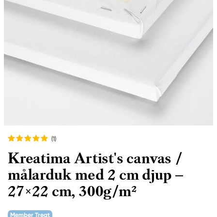
(1
)
Kreatima Artist's canvas /
målarduk med 2 cm djup –
27×22 cm, 300g/m²
Member Treat