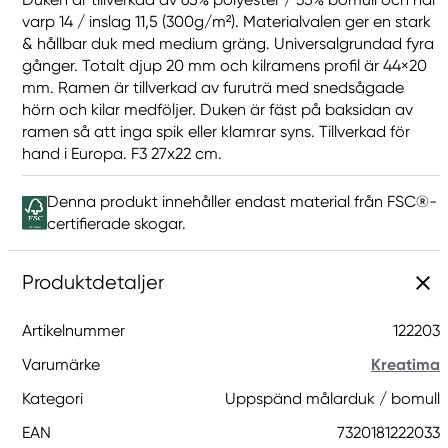
varp 14 / inslag 11,5 (300g/m²). Materialvalen ger en stark
& hållbar duk med medium gräng. Universalgrundad fyra
gånger. Totalt djup 20 mm och kilramens profil är 44×20
mm. Ramen är tillverkad av furuträ med snedsågade
hörn och kilar medföljer. Duken är fäst på baksidan av
ramen så att inga spik eller klamrar syns. Tillverkad för
hand i Europa. F3 27x22 cm.
Denna produkt innehåller endast material från FSC®-
certifierade skogar.
Produktdetaljer
Artikelnummer
122203
Varumärke
Kreatima
Kategori
Uppspänd målarduk / bomull
EAN
7320181222033