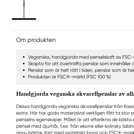
Om produkten
Veganska, handgjorda med penselskaft av FSC-
Skapta för att överträffa penslar som innehåller 
Penslar som är helt rätt i tiden, penslar som är helt
Produkten är FSC®-märkt (FSC 100 %)
Handgjorda veganska akvarellpenslar av allr
Dessa handgjorda veganska akvarellpenslar från Kreat
extra. Här har goda materialval verkligen fått ta stor p
penselns egenskaper. Målet är att efterlikna de bästa
pensel med djurhår, t.ex. från ekorre eller kolinsky (si
ännu bättre, fast med syntetiskt borst och FSC®-märk