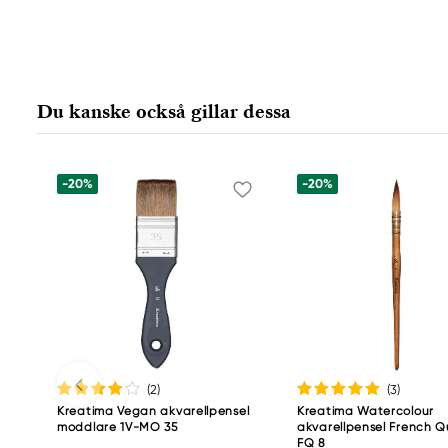
Ansvarig EU
Kreatima
Panduro
205 14 Malmö, Sweden
Du kanske också gillar dessa
www.panduro.com
+46 (04) 22 30 70
-20%
-20%
(2
)
(3
)
Kreatima Vegan akvarellpensel
Kreatima Watercolour
moddlare 1V-MO 35
akvarellpensel French Qui
FQ 8