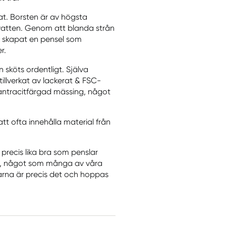
at. Borsten är av högsta
vatten. Genom att blanda strån
n skapat en pensel som
r.
n sköts ordentligt. Själva
illverkat av lackerat & FSC-
t antracitfärgad mässing, något
att ofta innehålla material från
precis lika bra som penslar
et, något som många av våra
slarna är precis det och hoppas