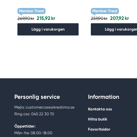
Member Treat
Member Treat
215,92 kr
207,92 kr
269,90 kr
259,90 kr
Lägg i varukorgen
Lägg i varukorge
Personlig service
Information
Mejla: customercare@kreatima.se
Kontakta oss
Ring oss: 040 22 30 70
Hitta butik
Öppettider:
Favoritsidor
Mån-fre: 08.00-18.00