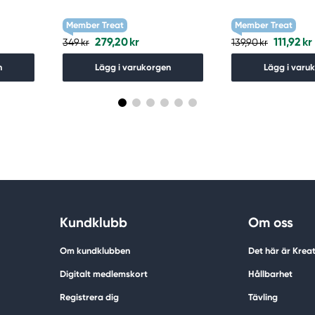
Member Treat
Member Treat
279,20 kr
111,92 kr
349 kr
139,90 kr
n
Lägg i varukorgen
Lägg i varu
Kundklubb
Om oss
Om kundklubben
Det här är Krea
Digitalt medlemskort
Hållbarhet
Registrera dig
Tävling