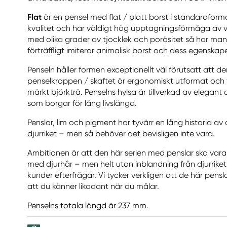
Flat
är en pensel med flat / platt borst i standardform
kvalitet och har väldigt hög upptagningsförmåga av 
med olika grader av tjocklek och porösitet så har ma
förträffligt imiterar animalisk borst och dess egenskape
Penseln håller formen exceptionellt väl förutsatt att de
penselkroppen / skaftet är ergonomiskt utformat och t
märkt björkträ. Penselns hylsa är tillverkad av elegan
som borgar för lång livslängd.
Penslar, lim och pigment har tyvärr en lång historia av 
djurriket – men så behöver det bevisligen inte vara.
Ambitionen är att den här serien med penslar ska vara 
med djurhår – men helt utan inblandning från djurrik
kunder efterfrågar. Vi tycker verkligen att de här pen
att du känner likadant när du målar.
Penselns totala längd är 237 mm.