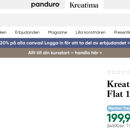
ken
Erbjudanden
Magazine
Lilla konstnären
Presentk
20% på alla canvas! Logga in för att ta del av erbjudandet »
Allt till din kursstart – handla här »
Kreat
Flat 
Member Tre
199,9
T
249,90 kr