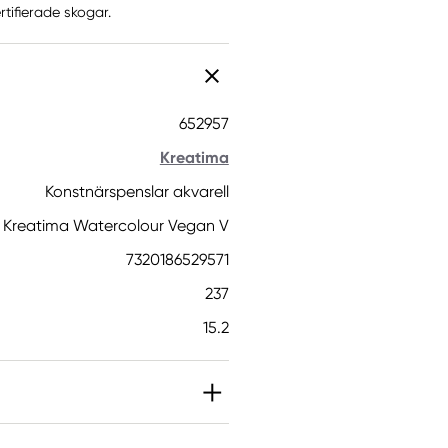
tifierade skogar.
652957
Kreatima
Konstnärspenslar akvarell
Kreatima Watercolour Vegan V
7320186529571
237
15.2