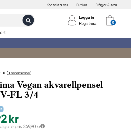
Kontakta oss
Butiker
Frågor & svar
Logga in
Registrera
ort
0
(0
recensioner
)
ima Vegan akvarellpensel
1V-FL 3/4
at
2 kr
idigare pris
249,90 kr