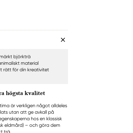
märkt björkträ
animaliskt material
 rätt för din kreativitet
a högsta kvalitet
ima är verkligen något alldeles
lats utan att ge avkall på
 egenskaperna hos en klassisk
birisk eldmård) – och göra dem
t trä.