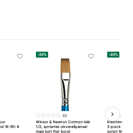
-20%
-20%
(0
)
our
Winsor & Newton Cotman 666
Kreatima Vega
nd 1K-RO 8
1/2, syntetisk akvarellpensel
3-pack – rund 
med kort flat borst
script liner #2