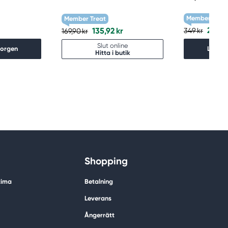
Member Treat
Member Treat
279,2
135,92 kr
349 kr
169,90 kr
Slut online
korgen
Lägg i
Hitta i butik
Shopping
tima
Betalning
Leverans
Ångerrätt