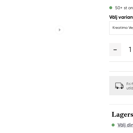
50+ st on
Välj varian
Kreatima Veg
1
Fri 
utl
Lagers
Välj di