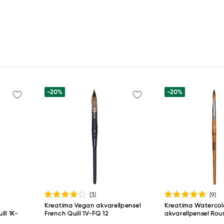
-20%
-20%
(3
)
(9
)
Kreatima Vegan akvarellpensel
Kreatima Watercol
ll 1K-
French Quill 1V-FQ 12
akvarellpensel Rou