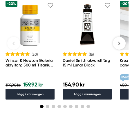
-20%
-20
(20
)
(15
)
Winsor & Newton Galeria
Daniel Smith akvarellfärg
Kreat
akrylfärg 500 ml Titanium
15 ml Lunar Black
canv
White 644
cm d
g/m²
Memb
159,92 kr
154,90 kr
199,90 kr
459 k
Lägg i varukorgen
Lägg i varukorgen