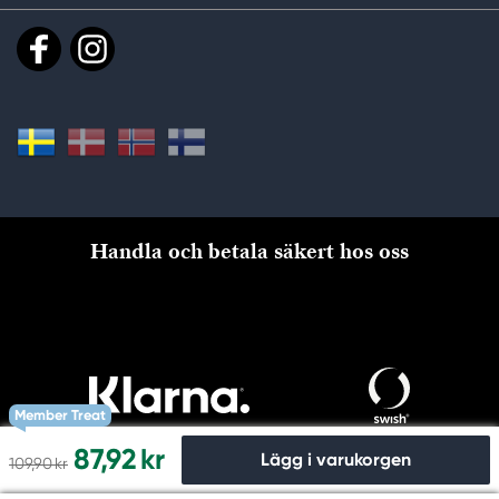
Handla och betala säkert hos oss
Member Treat
87,92 kr
Lägg i varukorgen
109,90 kr