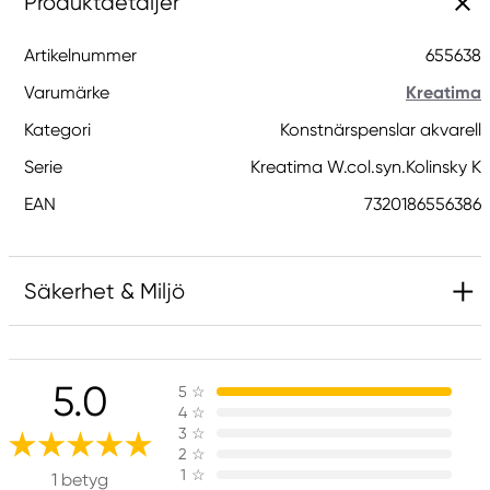
Produktdetaljer
Artikelnummer
655638
Varumärke
Kreatima
Kategori
Konstnärspenslar akvarell
Serie
Kreatima W.col.syn.Kolinsky K
EAN
7320186556386
Säkerhet & Miljö
Ansvarig EU
5.0
5
☆
Kreatima
4
☆
Panduro
3
☆
205 14 Malmö, Sweden
2
☆
1
☆
www.panduro.com
1 betyg