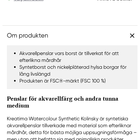
Om produkten
Akvarellpenslar vars borst är tillverkat för att
efterlikna mårdhår
Syntetborst och nickelpläterad hylsa borgar för
lång livslängd
Produkten är FSC®-märkt (FSC 100 %)
Penslar för akvarellfärg och andra tunna
medium
Kreatima Watercolour Synthetic Kolinsky är syntetiska
akvarellpenslar tillverkade med material som efterliknar
mårdhår, detta för bästa möjliga uppsugningsförmåga –
men utan att befatta sig med animaliska produkter.