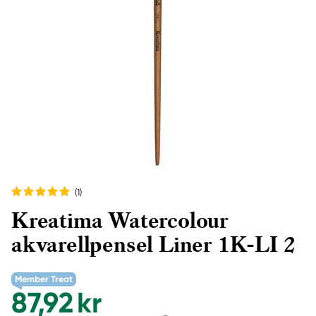
(1
)
Kreatima Watercolour
akvarellpensel Liner 1K-LI 2
Member Treat
87,92 kr