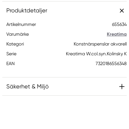
Produktdetaljer
Artikelnummer
655634
Varumärke
Kreatima
Kategori
Konstnärspenslar akvarell
Serie
Kreatima W.col.syn.Kolinsky K
EAN
7320186556348
Säkerhet & Miljö
Ansvarig EU
Kreatima
Panduro