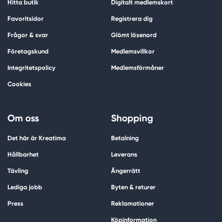
Hitta butik
Digitalt medlemskort
Favoritsidor
Registrera dig
Frågor & svar
Glömt lösenord
Företagskund
Medlemsvillkor
Integritetspolicy
Medlemsförmåner
Cookies
Om oss
Shopping
Det här är Kreatima
Betalning
Hållbarhet
Leverans
Tävling
Ångerrätt
Lediga jobb
Byten & returer
Press
Reklamationer
Köpinformation