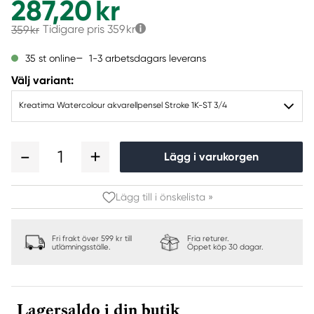
287,20 kr
Tidigare pris
359 kr
359 kr
1-3 arbetsdagars leverans
35 st online
Välj variant:
Kreatima Watercolour akvarellpensel Stroke 1K-ST 3/4
1
Lägg i varukorgen
Lägg till i önskelista »
Fri frakt över 599 kr till
Fria returer.
utlämningsställe.
Öppet köp 30 dagar.
Lagersaldo i din butik