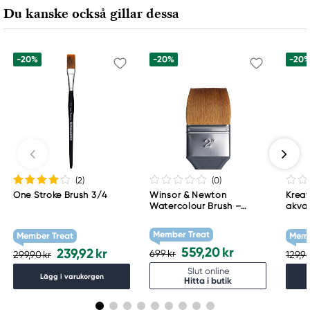
205 14 Malmö, Sweden
Du kanske också gillar dessa
www.panduro.com
+46 (04) 22 30 70
-20%
-20%
-20
(2
)
(0
)
One Stroke Brush 3/4
Winsor & Newton
Krea
Watercolour Brush –
akvar
synthetic wash 2 –
1/4
syntetisk akvarellpensel
Member Treat
Member Treat
Memb
med brett borst
559,20 kr
239,92 kr
699 kr
299,90 kr
129,90
Slut online
Lägg i varukorgen
Hitta i butik