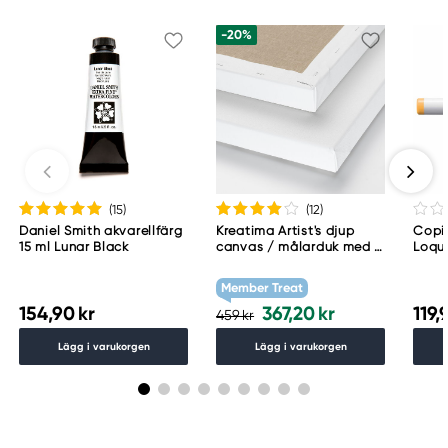
-20%
(15
)
(12
)
Daniel Smith akvarellfärg
Kreatima Artist's djup
Copic
15 ml Lunar Black
canvas / målarduk med 4
Loqu
cm djup – 60×80 cm, 300
g/m²
Member Treat
154,90 kr
367,20 kr
119,
459 kr
Lägg i varukorgen
Lägg i varukorgen