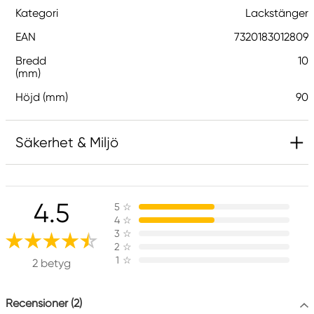
Kategori
Lackstänger
EAN
7320183012809
Bredd
10
(mm)
Höjd (mm)
90
Säkerhet & Miljö
Ansvarig EU
4.5
5
☆
Panduro Hobby
4
☆
Panduro
3
☆
205 14 Malmö, Sweden
2
☆
1
☆
www.panduro.com
2 betyg
+46 (04) 22 30 70
Recensioner (2)