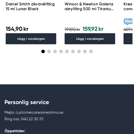
Daniel Smith akvarellfärg
Winsor & Newton Galeria
Kreat
15 ml Lunar Black
akrylfärg 500 ml Titanium
canv
White 644
cm d
g/m²
Memb
154,90 kr
159,92 kr
199,90 kr
459 k
Lägg i varukorgen
Lägg i varukorgen
Personlig service
Mejla: customercare@kreatima.se
Ring oss: 040 22 30 70
Öppettider: