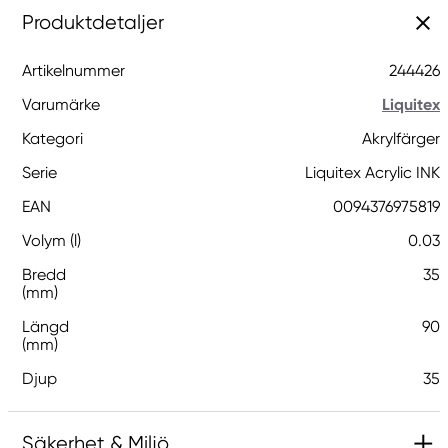
Produktdetaljer
Artikelnummer
244426
Varumärke
Liquitex
Kategori
Akrylfärger
Serie
Liquitex Acrylic INK
EAN
0094376975819
Volym (l)
0.03
Bredd
35
(mm)
Längd
90
(mm)
Djup
35
Säkerhet & Miljö