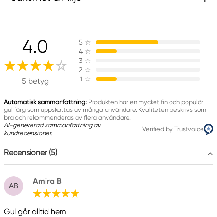
Innehåller 1,2-benzisotiazol-3(2H)-on (biocid). Kan
orsaka en allergisk reaktion.
4.0
5
☆
Innehåller 2-metyl-1,2-bensotiazol-3-(2H)-on;
4
☆
[MBIT]. Kan orsaka en allergisk reaktion.
3
☆
2
☆
1
☆
5 betyg
Ansvarig EU
Automatisk sammanfattning:
Produkten har en mycket fin och populär
Liquitex
gul färg som uppskattas av många användare. Kvaliteten beskrivs som
bra och rekommenderas av flera användare.
COLART NORTHERN EUROPE GMBH
AI-genererad sammanfattning av
Verified by Trustvoice
Östra Långgatan 87
kundrecensioner.
619 30 Trosa, Sweden
Recensioner (5)
info@colart.se
+46 (0)8 709 34 20
Amira B
AB
Gul går alltid hem