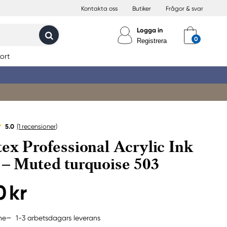
Kontakta oss
Butiker
Frågor & svar
Logga in
Registrera
ort
5.0
(1
recensioner
)
tex Professional Acrylic Ink
 – Muted turquoise 503
0 kr
1-3 arbetsdagars leverans
ne