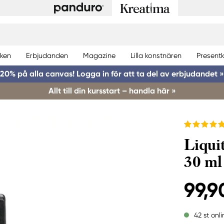
ken
Erbjudanden
Magazine
Lilla konstnären
Presentk
20% på alla canvas! Logga in för att ta del av erbjudandet »
Allt till din kursstart – handla här »
Liqui
30 ml
99,9
42 st onli