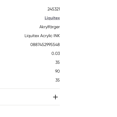
245321
Liquitex
Akrylfärger
Liquitex Acrylic INK
0887452995548
0.03
35
90
35
IT]. Kan orsaka en