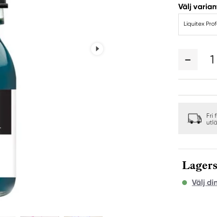
Välj varian
Liquitex Pro
1
Fri 
utl
Lagers
Välj di