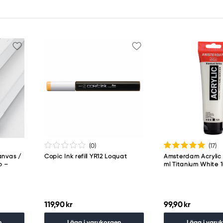
(0
)
(17
)
anvas /
Copic Ink refill YR12 Loquat
Amsterdam Acrylic 
p –
ml Titanium White 
119,90 kr
99,90 kr
n
Lägg i varukorgen
Lägg i varu