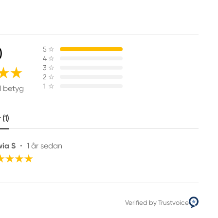
0
5
☆
4
☆
3
☆
2
☆
1
☆
1 betyg
(1)
wia S
•
1 år sedan
Verified by Trustvoice