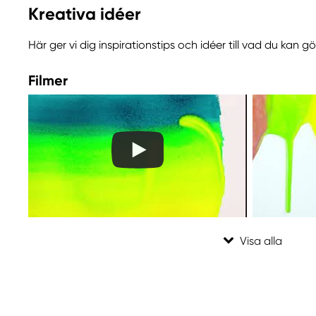
allergisk reaktion.
Kreativa idéer
Innehåller 1,2-benzisotiazol-3(2H)-on (biocid). Kan 
reaktion.
Här ger vi dig inspirationstips och idéer till vad du kan 
Filmer
Ansvarig EU
Liquitex
COLART NORTHERN EUROPE GMBH
Östra Långgatan 87
619 30 Trosa, Sweden
info@colart.se
+46 (0)8 709 34 20