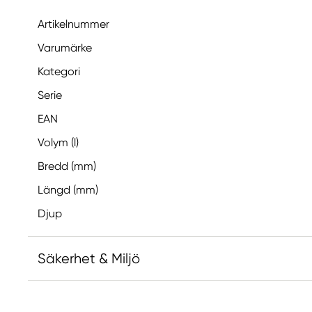
Artikelnummer
Varumärke
Kategori
Serie
EAN
Volym (l)
Bredd (mm)
Längd (mm)
Djup
Säkerhet & Miljö
Innehåller 2-metyl-1,2-bensotiazol-3-(2H)-on; [MB