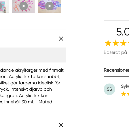
5.
Baserat på 
Recensioner 
flödande akrylfärger med finmalt
on. Acrylic Ink torkar snabbt,
lket gör färgerna idealisk för
Syl
tryck. Intensivt djärva och
SS
lligrafi. Acrylic Ink kan
. Innehåll 30 ml. - Muted