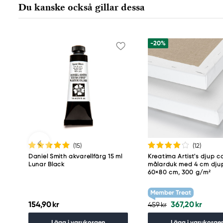
Du kanske också gillar dessa
-20%
(15
)
(12
)
Daniel Smith akvarellfärg 15 ml
Kreatima Artist's djup c
Lunar Black
målarduk med 4 cm dju
60×80 cm, 300 g/m²
Member Treat
154,90 kr
367,20 kr
459 kr
Lägg i varukorgen
Lägg i varukorge