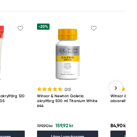
-20%
(20
)
akrylfärg 120
Winsor & Newton Galeria
Winsor & Newt
105
akrylfärg 500 ml Titanium White
akvarellfärg 5
644
159,92 kr
84,90 kr
199,90 kr
korgen
Lägg i varukorgen
Lägg i