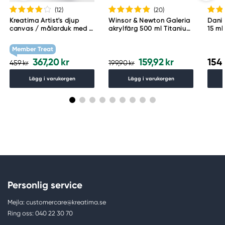
(12
)
(20
)
Kreatima Artist's djup
Winsor & Newton Galeria
Danie
canvas / målarduk med 4
akrylfärg 500 ml Titanium
15 ml
cm djup – 60×80 cm, 300
White 644
g/m²
Member Treat
367,20 kr
159,92 kr
154,
459 kr
199,90 kr
Lägg i varukorgen
Lägg i varukorgen
Personlig service
Mejla: customercare@kreatima.se
Ring oss: 040 22 30 70