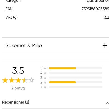
Kategori
Ljus tillbehör
EAN
7393188005589
Vikt (g)
3.2
Säkerhet & Miljö
3.5
5
☆
4
☆
3
☆
2
☆
1
☆
2 betyg
Recensioner (2)