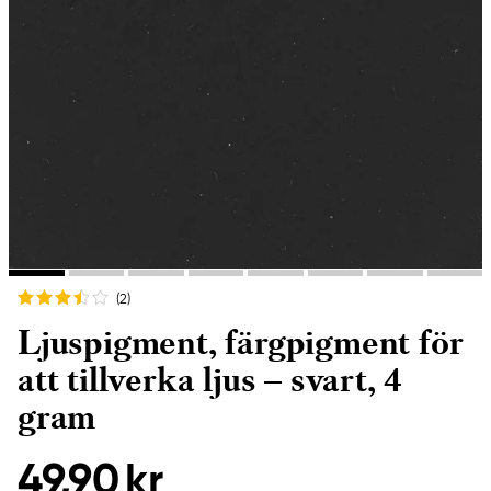
(2
)
Ljuspigment, färgpigment för
att tillverka ljus – svart, 4
gram
49,90 kr