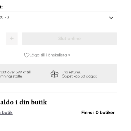
t:
30 - 3
Slut online
Lägg till i önskelista »
frakt över 599 kr till
Fria returer.
ämningsställe.
Öppet köp 30 dagar.
aldo i din butik
n butik
Finns i 0 butiker