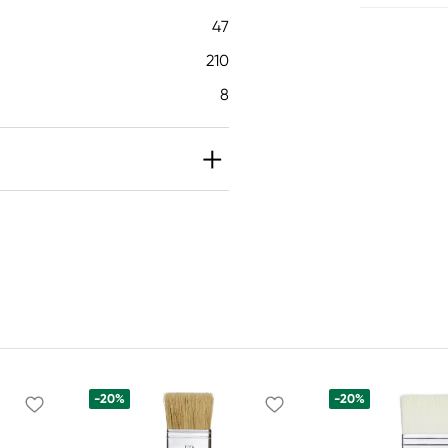
47
210
8
-20%
-20%