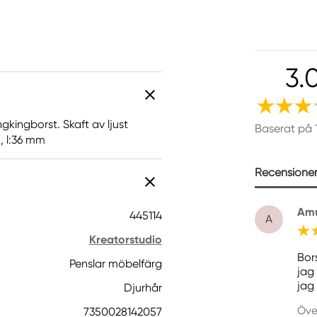
3.
gkingborst. Skaft av ljust
Baserat på 
, l:36 mm
Recensioner 
Am
445114
A
Kreatorstudio
Bor
Penslar möbelfärg
jag
jag 
Djurhår
Öve
7350028142057