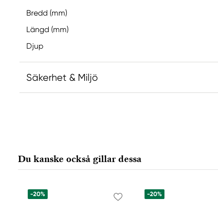
Bredd (mm)
Längd (mm)
Djup
Säkerhet & Miljö
Ansvarig EU
Kreatorstudio
Northline AB
Agrarvägen 10
Du kanske också gillar dessa
175 44 Järfälla, Sweden
info@northline.se
-20%
-20%