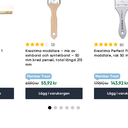
(3
)
(6
)
 1
Kreatima moddlare – mix av
Kreatima Perfect Fi
svinborst och syntetborst – 50
moddlare, rak 50 
mm bred pensel, total längd 215
mm
Member Treat
Member Treat
55,92 kr
143,92 k
69,90 kr
179,90 kr
n
Lägg i varukorgen
Lägg i varu