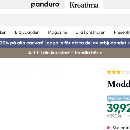
ken
Erbjudanden
Magazine
Lilla konstnären
Presentk
20% på alla canvas! Logga in för att ta del av erbjudandet »
Allt till din kursstart – handla här »
Moddl
Member Tre
39,92
Ti
49,90 kr
Slut onlin