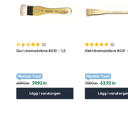
(5
)
(5
)
Gethårsmoddlare 8010 - 1,5
Gethårsmoddlare 8021 -
Member Treat
Member Treat
39,92 kr
63,92 kr
49,90 kr
79,90 kr
Lägg i varukorgen
Lägg i varukorge