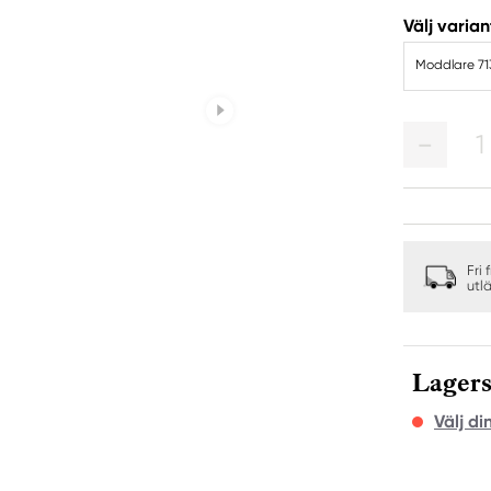
Välj varian
Moddlare 71
1
Fri 
utl
Lagers
Välj di