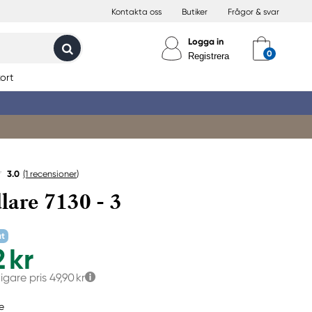
Kontakta oss
Butiker
Frågor & svar
Logga in
Registrera
ort
3.0
(1
recensioner
)
are 7130 - 3
at
 kr
digare pris
49,90 kr
e