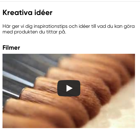
Ansvarig EU
Kreativa idéer
Kreatima
Panduro
Här ger vi dig inspirationstips och idéer till vad du kan göra
205 14 Malmö, Sweden
med produkten du tittar på.
www.panduro.com
+46 (04) 22 30 70
Filmer