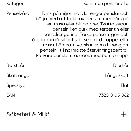
Kategori
Konstnärspenslar olja
Penselvård
Tänk på miljön när du rengör penslar och
börja med att torka av penseln medhårs på
en trasa eller bit papper. Tvätta sedan
penseln i en burk med terpentin eller
penselrengöring. Torka penseln igen och
återforma försiktigt spetsen med papper eller
trasa. Lämna in vätskan som du rengjort
penseln i till närmaste återvinningscentral.
Förvara penslar ståendes med borsten upp.
Borsthår
Djurhår
Skaftlängd
Långt skaft
Spetstyp
Flat
EAN
7320181051862
Säkerhet & Miljö