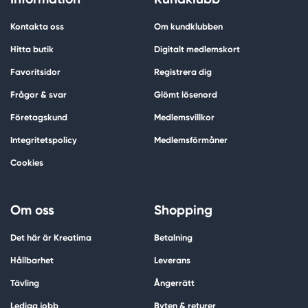
Kontakta oss
Om kundklubben
Hitta butik
Digitalt medlemskort
Favoritsidor
Registrera dig
Frågor & svar
Glömt lösenord
Företagskund
Medlemsvillkor
Integritetspolicy
Medlemsförmåner
Cookies
Om oss
Shopping
Det här är Kreatima
Betalning
Hållbarhet
Leverans
Tävling
Ångerrätt
Lediga jobb
Byten & returer