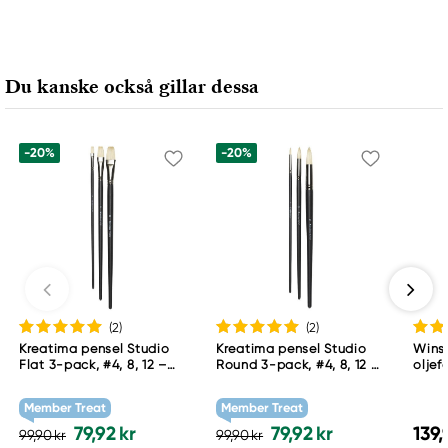
Du kanske också gillar dessa
-20%
-20%
(2
)
(2
)
Kreatima pensel Studio
Kreatima pensel Studio
Winso
Flat 3-pack, #4, 8, 12 –
Round 3-pack, #4, 8, 12 –
oljef
svinborstpenslar med flat
svinborstpenslar med
Umbe
borst
runt borst
Member Treat
Member Treat
79,92 kr
79,92 kr
139,
99,90 kr
99,90 kr