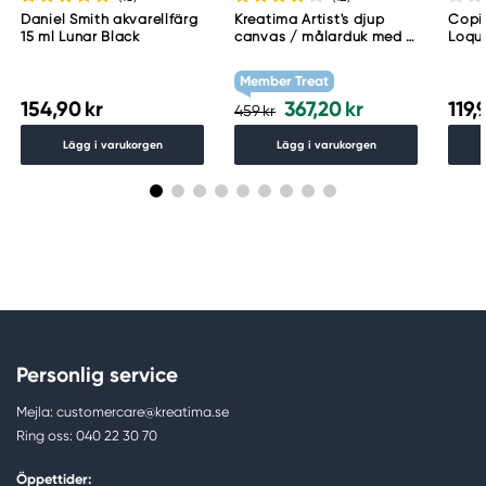
Daniel Smith akvarellfärg
Kreatima Artist's djup
Copic
15 ml Lunar Black
canvas / målarduk med 4
Loqu
cm djup – 60×80 cm, 300
g/m²
Member Treat
154,90 kr
367,20 kr
119,
459 kr
Lägg i varukorgen
Lägg i varukorgen
Personlig service
Mejla: customercare@kreatima.se
Ring oss: 040 22 30 70
Öppettider: