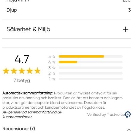
Djup
3
Säkerhet & Miljö
Ansvarig EU
4.7
5
☆
Panduro Hobby
4
☆
Panduro
3
☆
205 14 Malmö, Sweden
2
☆
1
☆
www.panduro.com
7 betyg
+46 (04) 22 30 70
Automatisk sammanfattning:
Produkten är mycket omtyckt för sin
praktiska användning och kvalitet. Den är lätt att hantera och lagom
stor, vilket gör den populär bland användarna. Dessutom är
produktsortimentet och kundbemötandet av högsta klass.
AI-genererad sammanfattning av
Verified by Trustvoice
kundrecensioner.
Recensioner (7)