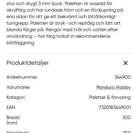
stor och drygt 3 mm tjock. Paletten är avsedd för
akrylfärg och har rundade hörn och en fördjupning på
ena sidan för att ge ett bekvämt och lättåtkomligt
tumgrepp. Paletten är stryk- och reptålig och lätt att
blanda färger på. Rengör med tvål och vatten efter
användning – har färg torkat in rekommenderas
blötläggning.
Produktdetaljer
Artikelnummer
344900
Varumärke
Panduro Hobby
Kategori
Paletter & förvaring
EAN
7320183449001
Bredd
300
(mm)
Höjd (mm)
250