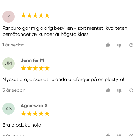
?
Panduro gör mig aldrig besviken - sortimentet, kvaliteten,
bemötandet av kunder är högsta klass.
1 år sedan
Jennifer M
JM
Mycket bra, älskar att blanda oljefärger på en plastyta!
3 år sedan
Agnieszka S
AS
Bra produkt, nöjd
5 år sedan