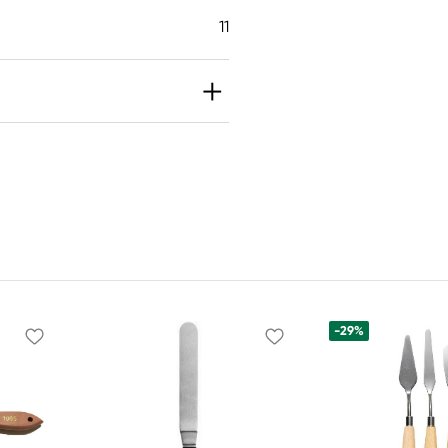
11
-29%