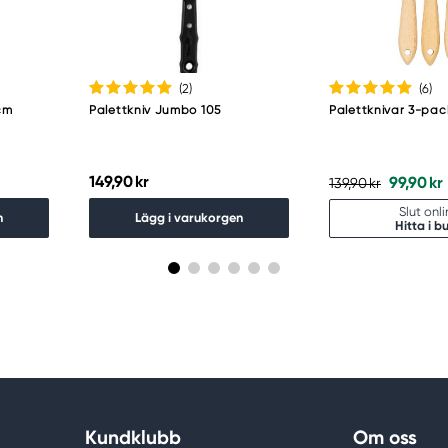
(2
)
(6
)
 cm
Palettkniv Jumbo 105
Palettknivar 3-pac
149,90 kr
99,90 kr
139,90 kr
Slut onl
n
Lägg i varukorgen
Hitta i bu
Kundklubb
Om oss