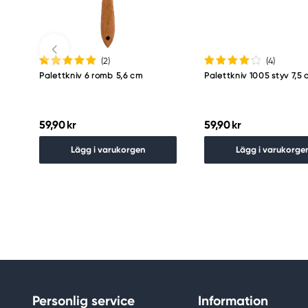
(2
)
(4
)
Palettkniv 6 romb 5,6 cm
Palettkniv 1005 styv 7,5
59,90 kr
59,90 kr
Lägg i varukorgen
Lägg i varukorge
Personlig service
Information