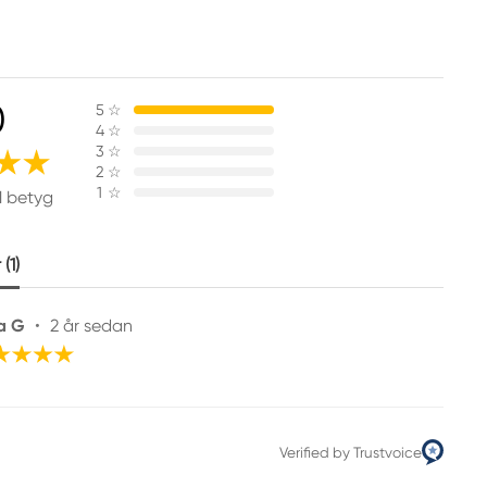
0
5
☆
4
☆
3
☆
2
☆
1
☆
1 betyg
(1)
a G
•
2 år sedan
Verified by Trustvoice