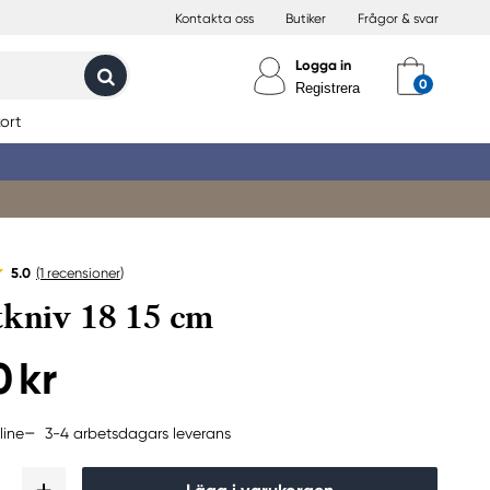
Kontakta oss
Butiker
Frågor & svar
Logga in
Registrera
ort
5.0
(1
recensioner
)
tkniv 18 15 cm
0 kr
3-4 arbetsdagars leverans
line