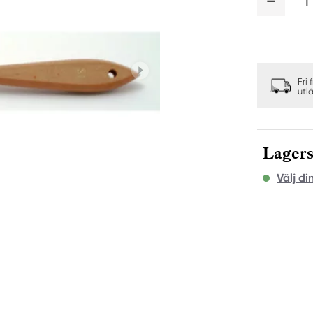
1
Fri 
utl
Lagers
Välj di